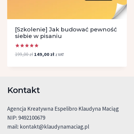
[Szkolenie] Jak budować pewność
siebie w pisaniu
Oceniono
Pierwotna
Aktualna
199,00
zł
149,00
zł
z VAT
5.00
cena
cena
na 5
wynosiła:
wynosi:
199,00 zł.
149,00 zł.
Kontakt
Agencja Kreatywna Espelibro Klaudyna Maciąg
NIP: 9492100679
mail:
kontakt@klaudynamaciag.pl