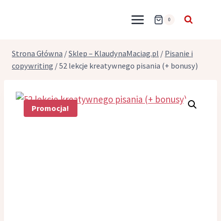
Przejdź
do
0
treści
Strona Główna
/
Sklep – KlaudynaMaciag.pl
/
Pisanie i
copywriting
/
52 lekcje kreatywnego pisania (+ bonusy)
Promocja!