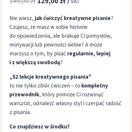
Pierwotna
Aktualna
149,00
zł
129,00
zł
na
z VAT
podstawie
cena
cena
ocen
klientów
Nie wiesz,
jak ćwiczyć kreatywne pisanie
?
wynosiła:
wynosi:
Czujesz, że masz w sobie historie
149,00 zł.
129,00 zł.
do opowiedzenia, ale brakuje Ci pomysłów,
motywacji lub pewności siebie? A może
marzysz o tym, by pisać
regularnie, lepiej
i z większą swobodą
?
„52 lekcje kreatywnego pisania”
to nie tylko zbiór ćwiczeń – to
kompletny
przewodnik
, który pomoże Ci rozwinąć
warsztat, odnaleźć własny styl i czerpać radość
z pisania.
Co znajdziesz w środku?