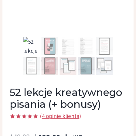
52 lekcje kreatywnego
pisania (+ bonusy)
(
4
opinie klienta)
Oceniony
4
5.00
na 5