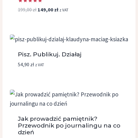
Oceniono
Pierwotna
Aktualna
199,00
zł
149,00
zł
z VAT
5.00
cena
cena
na 5
wynosiła:
wynosi:
199,00 zł.
149,00 zł.
Pisz. Publikuj. Działaj
54,90
zł
z VAT
Jak prowadzić pamiętnik?
Przewodnik po journalingu na co
dzień