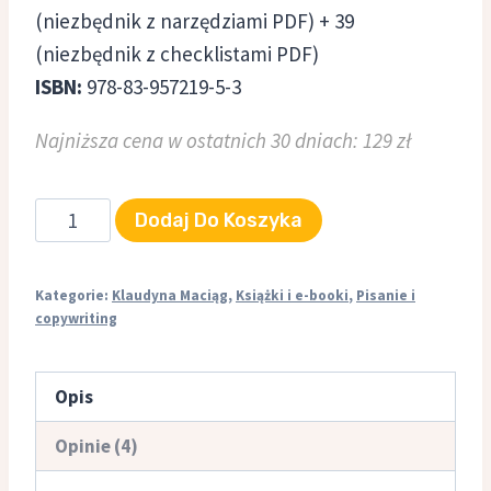
(niezbędnik z narzędziami PDF) + 39
(niezbędnik z checklistami PDF)
ISBN:
978-83-957219-5-3
Najniższa cena w ostatnich 30 dniach: 129
zł
ilość
Dodaj Do Koszyka
52
lekcje
Kategorie:
Klaudyna Maciąg
,
Książki i e-booki
,
Pisanie i
kreatywnego
copywriting
pisania
(+
Opis
bonusy)
Opinie (4)