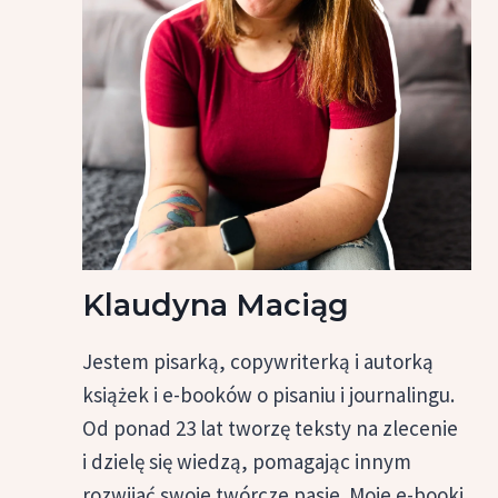
Klaudyna Maciąg
Jestem pisarką, copywriterką i autorką
książek i e-booków o pisaniu i journalingu.
Od ponad 23 lat tworzę teksty na zlecenie
i dzielę się wiedzą, pomagając innym
rozwijać swoje twórcze pasje. Moje e-booki,