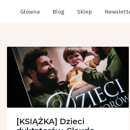
Przejdź
Główna
Blog
Sklep
Newslett
do
treści
[KSIĄŻKA] Dzieci