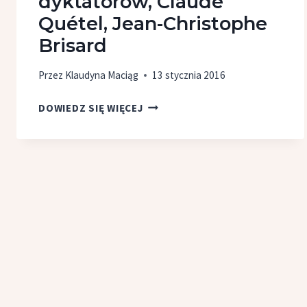
dyktatorów, Claude
Quétel, Jean-Christophe
Brisard
Przez
Klaudyna Maciąg
13 stycznia 2016
[KSIĄŻKA]
DOWIEDZ SIĘ WIĘCEJ
DZIECI
DYKTATORÓW,
CLAUDE
QUÉTEL,
JEAN-
CHRISTOPHE
BRISARD