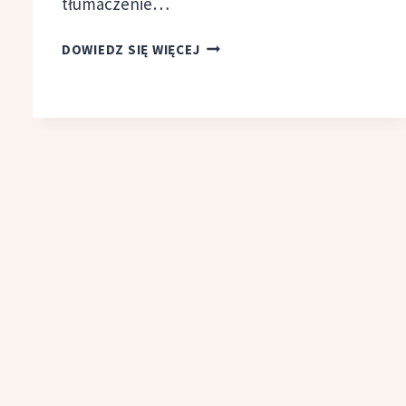
tłumaczenie…
TOP
DOWIEDZ SIĘ WIĘCEJ
10:
NAJWIĘKSZE
ROZCZAROWANIA
LITERACKIE