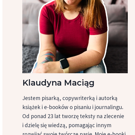
Klaudyna Maciąg
Jestem pisarką, copywriterką i autorką
książek i e-booków o pisaniu i journalingu.
Od ponad 23 lat tworzę teksty na zlecenie
i dzielę się wiedzą, pomagając innym
rozwijać swoje twórcze pasje. Moje e-booki,