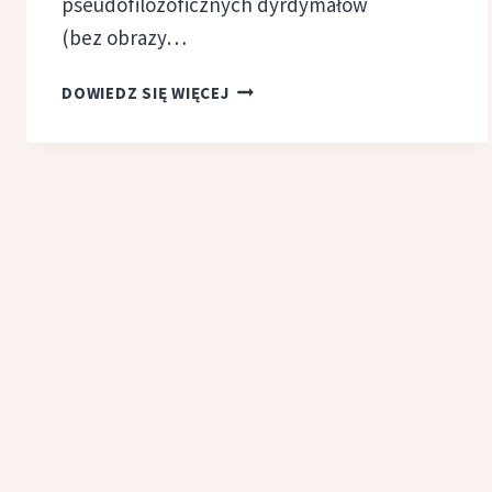
pseudofilozoficznych dyrdymałów
(bez obrazy…
TOP
DOWIEDZ SIĘ WIĘCEJ
10:
NAJWAŻNIEJSZE
NIEPRZECZYTANE
KSIĄŻKI