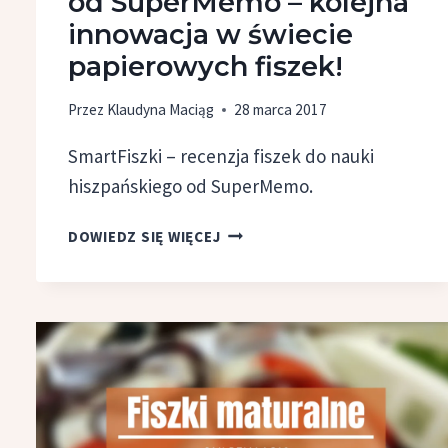
od SuperMemo – kolejna
innowacja w świecie
papierowych fiszek!
Przez
Klaudyna Maciąg
28 marca 2017
SmartFiszki – recenzja fiszek do nauki
hiszpańskiego od SuperMemo.
SMARTFISZKI
DOWIEDZ SIĘ WIĘCEJ
HISZPAŃSKIE
OD SUPERMEMO
–
KOLEJNA
INNOWACJA
W ŚWIECIE
PAPIEROWYCH
FISZEK!