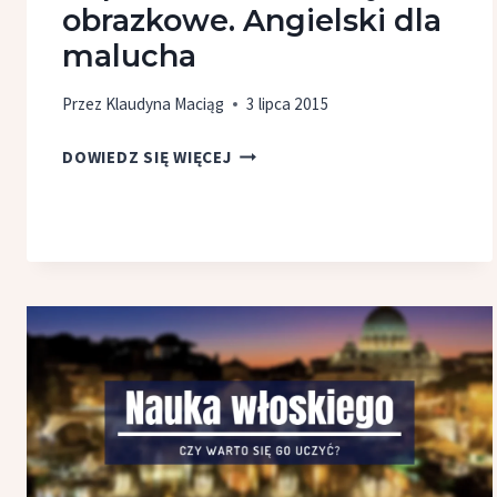
obrazkowe. Angielski dla
malucha
Przez
Klaudyna Maciąg
3 lipca 2015
KAPITAN
DOWIEDZ SIĘ WIĘCEJ
NAUKA:
KARTY
OBRAZKOWE.
ANGIELSKI
DLA
MALUCHA