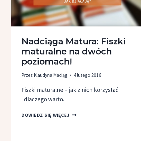
Nadciąga Matura: Fiszki
maturalne na dwóch
poziomach!
Przez
Klaudyna Maciąg
4 lutego 2016
Fiszki maturalne – jak z nich korzystać
i dlaczego warto.
NADCIĄGA
DOWIEDZ SIĘ WIĘCEJ
MATURA:
FISZKI
MATURALNE