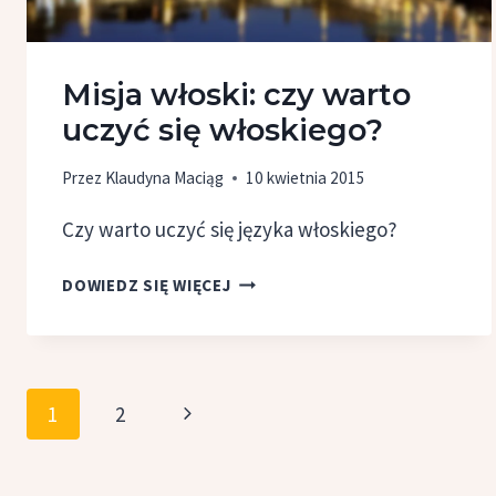
Misja włoski: czy warto
uczyć się włoskiego?
Przez
Klaudyna Maciąg
10 kwietnia 2015
Czy warto uczyć się języka włoskiego?
MISJA
DOWIEDZ SIĘ WIĘCEJ
WŁOSKI:
CZY WARTO
UCZYĆ
SIĘ
Nawigacja
Następna
1
2
WŁOSKIEGO?
strony
strona