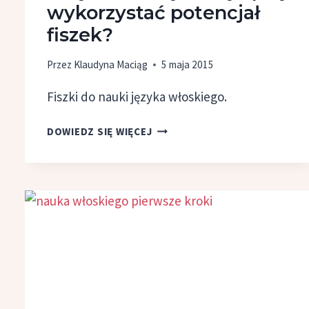
wykorzystać potencjał
fiszek?
Przez
Klaudyna Maciąg
5 maja 2015
Fiszki do nauki języka włoskiego.
MISJA
DOWIEDZ SIĘ WIĘCEJ
WŁOSKI:
JAK
NAJLEPIEJ
WYKORZYSTAĆ
POTENCJAŁ
FISZEK?