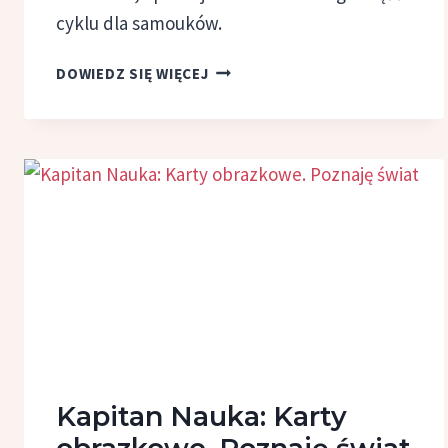
cyklu dla samouków.
SAMODZIELNA
DOWIEDZ SIĘ WIĘCEJ
NAUKA
ANGIELSKIEGO,
CZ. 2
–
PROGRAMY
I APLIKACJE
DO NAUKI
SŁÓWEK
I ZWROTÓW,
APLIKACJE
Z FISZKAMI
Kapitan Nauka: Karty