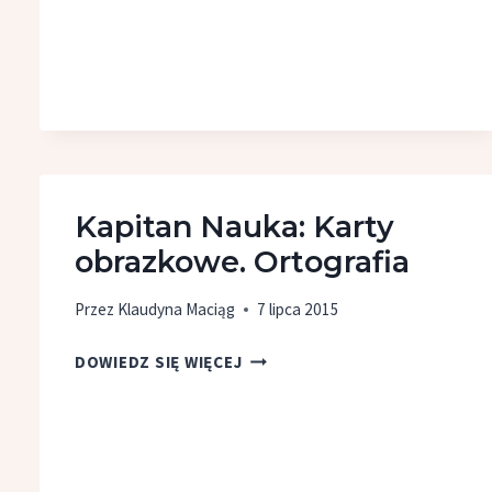
NA DWÓCH
POZIOMACH!
Kapitan Nauka: Karty
obrazkowe. Ortografia
Przez
Klaudyna Maciąg
7 lipca 2015
KAPITAN
DOWIEDZ SIĘ WIĘCEJ
NAUKA:
KARTY
OBRAZKOWE.
ORTOGRAFIA