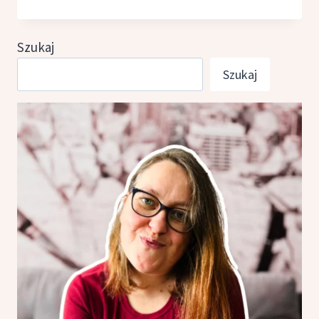
JAK
POMÓC
SOBIE
Szukaj
I BLISKIM,
Szukaj
DOROTA
GROMNICKA