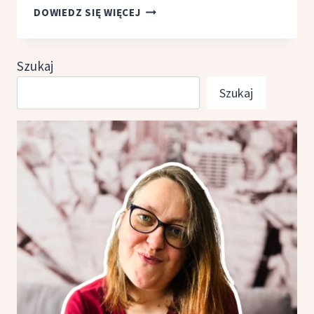
ODDZIAŁ
DOWIEDZ SIĘ WIĘCEJ
CHORYCH
NA RAKA,
ALEKSANDER
Szukaj
SOŁŻENICYN
Szukaj