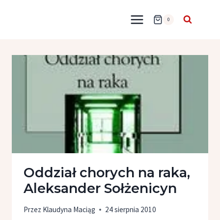
Przejdź
do
0
treści
Oddział chorych na raka,
Aleksander Sołżenicyn
Przez
Klaudyna Maciąg
24 sierpnia 2010