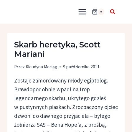
Przejdź
do
0
treści
Skarb heretyka, Scott
Mariani
Przez
Klaudyna Maciąg
9 października 2011
Zostaje zamordowany młody egiptolog.
Prawdopodobnie wpadł na trop
legendarnego skarbu, ukrytego gdzieś
w pustynnych piaskach. Zrozpaczony ojciec
dzwoni do dawnego przyjaciela – byłego
żołnierza SAS – Bena Hope’a, z prośbą,