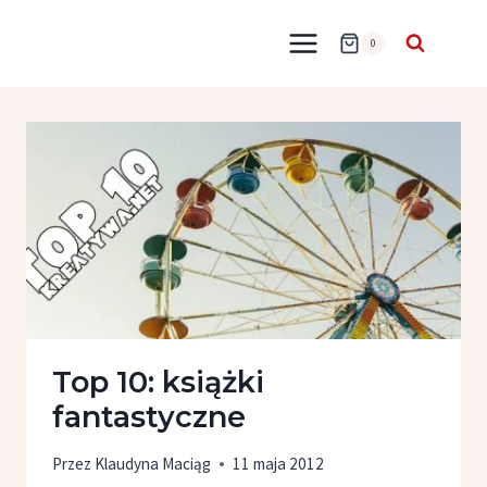
Przejdź
do
0
treści
Top 10: książki
fantastyczne
Przez
Klaudyna Maciąg
11 maja 2012