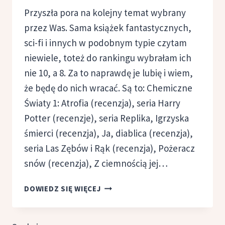
Przyszła pora na kolejny temat wybrany
przez Was. Sama książek fantastycznych,
sci-fi i innych w podobnym typie czytam
niewiele, toteż do rankingu wybrałam ich
nie 10, a 8. Za to naprawdę je lubię i wiem,
że będę do nich wracać. Są to: Chemiczne
Światy 1: Atrofia (recenzja), seria Harry
Potter (recenzje), seria Replika, Igrzyska
śmierci (recenzja), Ja, diablica (recenzja),
seria Las Zębów i Rąk (recenzja), Pożeracz
snów (recenzja), Z ciemnością jej…
TOP
DOWIEDZ SIĘ WIĘCEJ
10:
KSIĄŻKI
FANTASTYCZNE