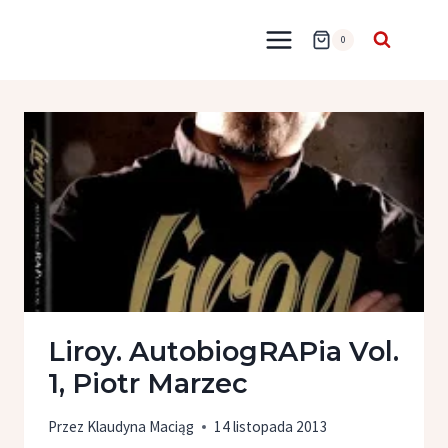
Przejdź
do
0
treści
Liroy. AutobiogRAPia Vol.
1, Piotr Marzec
Przez
Klaudyna Maciąg
14 listopada 2013