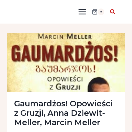
Przejdź
do
0
treści
Gaumardżos! Opowieści
z Gruzji, Anna Dziewit-
Meller, Marcin Meller