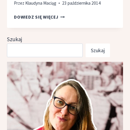
Przez
Klaudyna Maciąg
23 października 2014
GAUMARDŻOS!
DOWIEDZ SIĘ WIĘCEJ
OPOWIEŚCI
Z GRUZJI,
ANNA
Szukaj
DZIEWIT-
Szukaj
MELLER,
MARCIN
MELLER