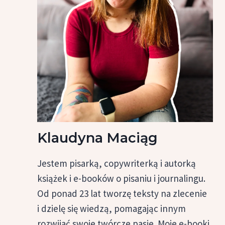
Klaudyna Maciąg
Jestem pisarką, copywriterką i autorką
książek i e-booków o pisaniu i journalingu.
Od ponad 23 lat tworzę teksty na zlecenie
i dzielę się wiedzą, pomagając innym
rozwijać swoje twórcze pasje. Moje e-booki,