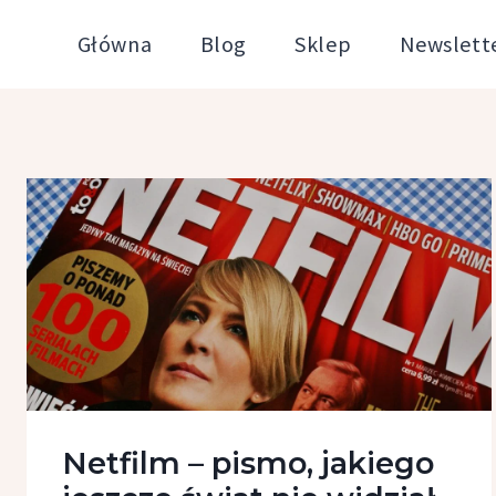
Przejdź
Główna
Blog
Sklep
Newslett
do
treści
Netfilm – pismo, jakiego