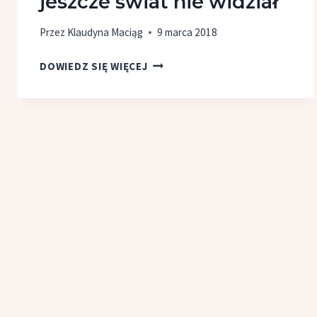
jeszcze świat nie widział
Przez
Klaudyna Maciąg
9 marca 2018
NETFILM
DOWIEDZ SIĘ WIĘCEJ
–
PISMO,
JAKIEGO
JESZCZE
ŚWIAT
NIE WIDZIAŁ