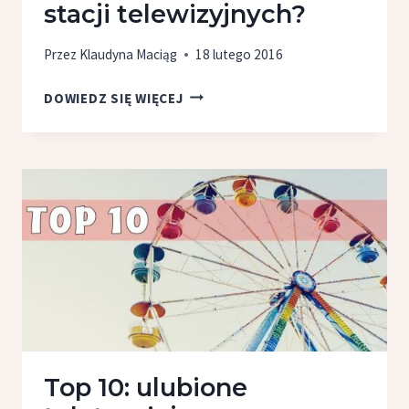
stacji telewizyjnych?
Przez
Klaudyna Maciąg
18 lutego 2016
NA CO ZWRÓCIĆ
DOWIEDZ SIĘ WIĘCEJ
UWAGĘ
W WIOSENNEJ
RAMÓWCE
STACJI
TELEWIZYJNYCH?
Top 10: ulubione