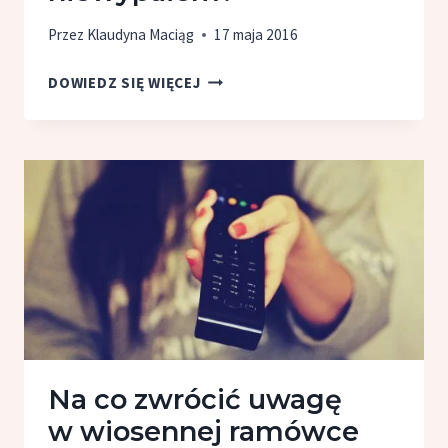
Przez
Klaudyna Maciąg
17 maja 2016
DLACZEGO
DOWIEDZ SIĘ WIĘCEJ
AGENT
–
GWIAZDY
OKAZAŁ
SIĘ
NIEWYPAŁEM?
Na co zwrócić uwagę
w wiosennej ramówce