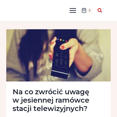
Przejdź
do
0
treści
Na co zwrócić uwagę
w jesiennej ramówce
stacji telewizyjnych?