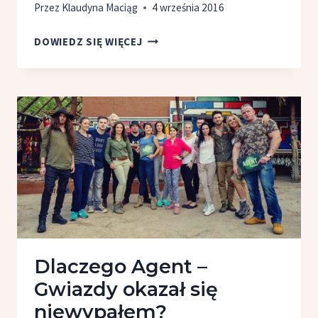
Przez
Klaudyna Maciąg
4 września 2016
NA CO ZWRÓCIĆ
DOWIEDZ SIĘ WIĘCEJ
UWAGĘ
W JESIENNEJ
RAMÓWCE
STACJI
TELEWIZYJNYCH?
Dlaczego Agent –
Gwiazdy okazał się
niewypałem?