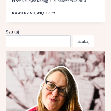
Przez
Klaudyna Maciąg
21 października 2014
WIEM,
DOWIEDZ SIĘ WIĘCEJ
CO JEM!
A TY?
Szukaj
Szukaj