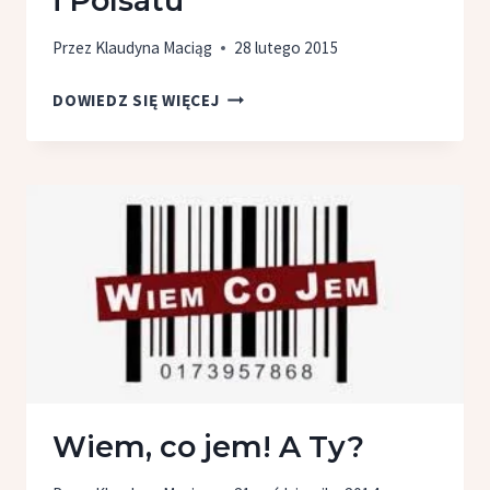
i Polsatu
Przez
Klaudyna Maciąg
28 lutego 2015
WIOSENNA
DOWIEDZ SIĘ WIĘCEJ
RAMÓWKA
TVN
I POLSATU
Wiem, co jem! A Ty?