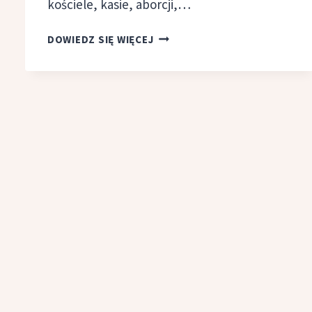
kościele, kasie, aborcji,…
BÓG,
DOWIEDZ SIĘ WIĘCEJ
KASA
I ROCK’N’ROLL,
SZYMON
HOŁOWNIA,
MARCIN
PROKOP