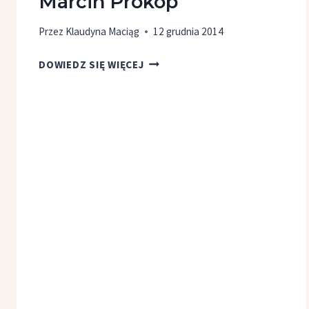
Marcin Prokop
Przez
Klaudyna Maciąg
12 grudnia 2014
JEGO
DOWIEDZ SIĘ WIĘCEJ
WYSOKOŚĆ
LONGIN,
MARCIN
PROKOP