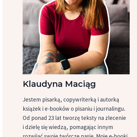
Klaudyna Maciąg
Jestem pisarką, copywriterką i autorką
książek i e-booków o pisaniu i journalingu.
Od ponad 23 lat tworzę teksty na zlecenie
i dzielę się wiedzą, pomagając innym
rozwijać swoje twórcze pasje. Moje e-booki,