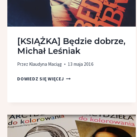
KLIM
[KSIĄŻKA] Będzie dobrze,
Michał Leśniak
Przez
Klaudyna Maciąg
13 maja 2016
[KSIĄŻKA]
DOWIEDZ SIĘ WIĘCEJ
BĘDZIE
DOBRZE,
MICHAŁ
LEŚNIAK