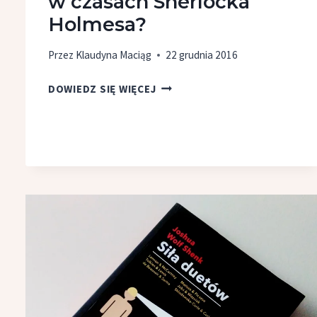
w czasach Sherlocka
Holmesa?
Przez
Klaudyna Maciąg
22 grudnia 2016
JAK
DOWIEDZ SIĘ WIĘCEJ
WYGLĄDAŁ
LONDYN
W CZASACH
SHERLOCKA
HOLMESA?