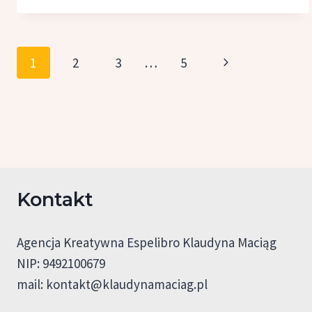
JURGAŁA-
JURECZKA
Nawigacja
Następna
1
2
3
…
5
strony
strona
Kontakt
Agencja Kreatywna Espelibro Klaudyna Maciąg
NIP: 9492100679
mail:
kontakt@klaudynamaciag.pl