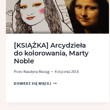
[KSIĄŻKA] Arcydzieła
do kolorowania, Marty
Noble
Przez
Klaudyna Maciąg
4 stycznia 2016
[KSIĄŻKA]
DOWIEDZ SIĘ WIĘCEJ
ARCYDZIEŁA
DO KOLOROWANIA,
MARTY
NOBLE