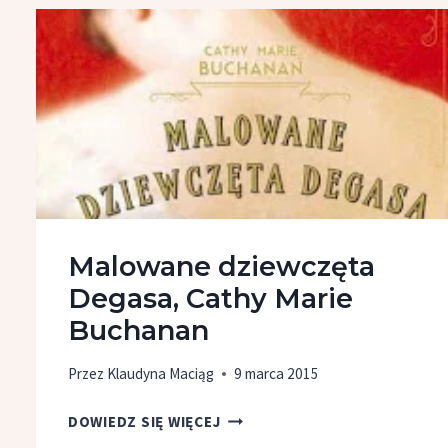
NAMI
MÓZG,
JERZY
VETULANI,
MARIA
MAZUREK
Malowane dziewczęta
Degasa, Cathy Marie
Buchanan
Przez
Klaudyna Maciąg
9 marca 2015
MALOWANE
DOWIEDZ SIĘ WIĘCEJ
DZIEWCZĘTA