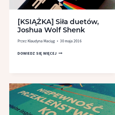
[KSIĄŻKA] Siła duetów,
Joshua Wolf Shenk
Przez
Klaudyna Maciąg
30 maja 2016
[KSIĄŻKA]
DOWIEDZ SIĘ WIĘCEJ
SIŁA
DUETÓW,
JOSHUA
WOLF
SHENK