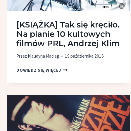
[KSIĄŻKA] Tak się kręciło.
Na planie 10 kultowych
filmów PRL, Andrzej Klim
Przez
Klaudyna Maciąg
19 października 2016
[KSIĄŻKA]
DOWIEDZ SIĘ WIĘCEJ
TAK SIĘ
KRĘCIŁO.
NA PLANIE
10
KULTOWYCH
FILMÓW
PRL,
ANDRZEJ