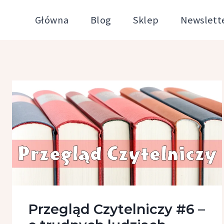
Przejdź
Główna
Blog
Sklep
Newslett
do
treści
Przegląd Czytelniczy #6 –