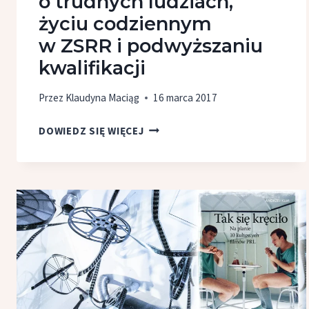
o trudnych ludziach,
życiu codziennym
w ZSRR i podwyższaniu
kwalifikacji
Przez
Klaudyna Maciąg
16 marca 2017
PRZEGLĄD
DOWIEDZ SIĘ WIĘCEJ
CZYTELNICZY
#6
–
O TRUDNYCH
LUDZIACH,
ŻYCIU
CODZIENNYM
W ZSRR
I PODWYŻSZANIU
KWALIFIKACJI