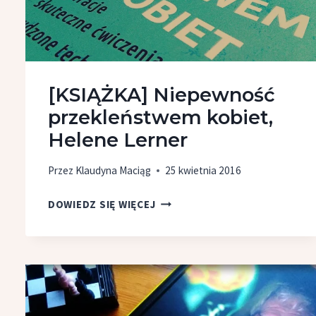
[KSIĄŻKA] Niepewność
przekleństwem kobiet,
Helene Lerner
Przez
Klaudyna Maciąg
25 kwietnia 2016
[KSIĄŻKA]
DOWIEDZ SIĘ WIĘCEJ
NIEPEWNOŚĆ
PRZEKLEŃSTWEM
KOBIET,
HELENE
LERNER