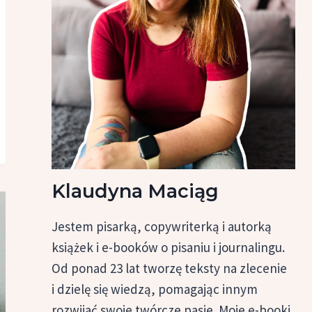
Klaudyna Maciąg
Jestem pisarką, copywriterką i autorką
książek i e-booków o pisaniu i journalingu.
Od ponad 23 lat tworzę teksty na zlecenie
i dzielę się wiedzą, pomagając innym
rozwijać swoje twórcze pasje. Moje e-booki,