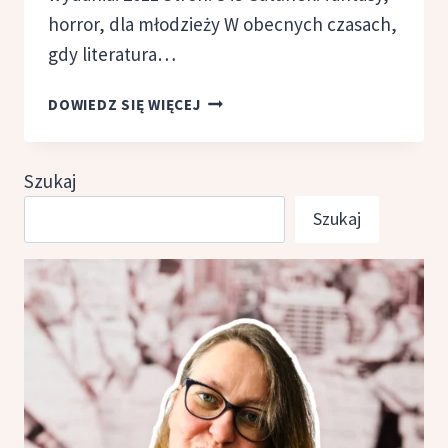
horror, dla młodzieży W obecnych czasach,
gdy literatura…
LAS
DOWIEDZ SIĘ WIĘCEJ
ZĘBÓW
I RĄK,
CARRIE
Szukaj
RYAN
Szukaj