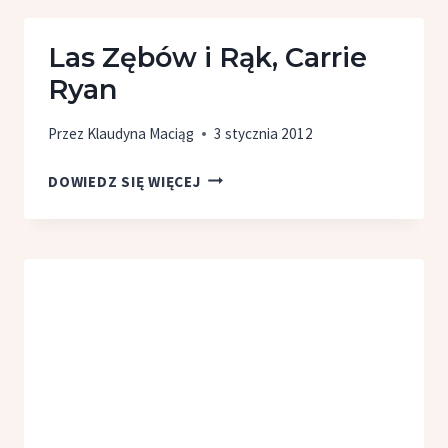
RYAN
Las Zębów i Rąk, Carrie
Ryan
Przez
Klaudyna Maciąg
3 stycznia 2012
LAS
DOWIEDZ SIĘ WIĘCEJ
ZĘBÓW
I RĄK,
CARRIE
RYAN