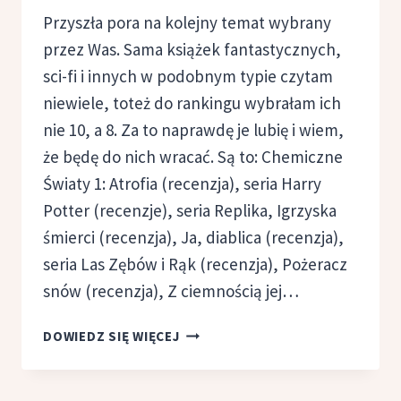
Przyszła pora na kolejny temat wybrany
przez Was. Sama książek fantastycznych,
sci-fi i innych w podobnym typie czytam
niewiele, toteż do rankingu wybrałam ich
nie 10, a 8. Za to naprawdę je lubię i wiem,
że będę do nich wracać. Są to: Chemiczne
Światy 1: Atrofia (recenzja), seria Harry
Potter (recenzje), seria Replika, Igrzyska
śmierci (recenzja), Ja, diablica (recenzja),
seria Las Zębów i Rąk (recenzja), Pożeracz
snów (recenzja), Z ciemnością jej…
TOP
DOWIEDZ SIĘ WIĘCEJ
10:
KSIĄŻKI
FANTASTYCZNE