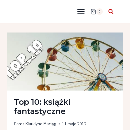
Przejdź
do
0
treści
Top 10: książki
fantastyczne
Przez
Klaudyna Maciąg
11 maja 2012