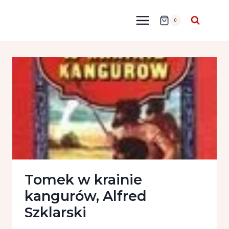
Przejdź
do
0
treści
Tomek w krainie
kangurów, Alfred
Szklarski