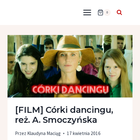
Przejdź
do
0
treści
[FILM] Córki dancingu,
reż. A. Smoczyńska
Przez
Klaudyna Maciąg
17 kwietnia 2016