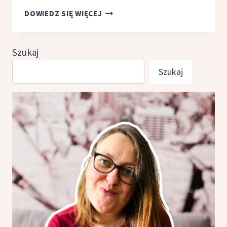
[FILM]
DOWIEDZ SIĘ WIĘCEJ
CÓRKI
DANCINGU,
REŻ.
Szukaj
A.
Szukaj
SMOCZYŃSKA