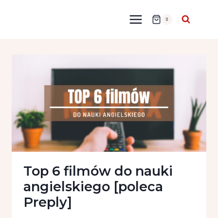
Przejdź
do
0
treści
Top 6 filmów do nauki
angielskiego [poleca
Preply]