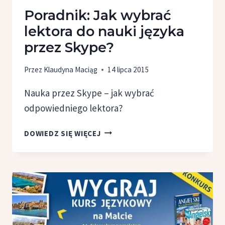
Poradnik: Jak wybrać
lektora do nauki języka
przez Skype?
Przez
Klaudyna Maciąg
14 lipca 2015
Nauka przez Skype – jak wybrać
odpowiedniego lektora?
PORADNIK:
DOWIEDZ SIĘ WIĘCEJ
JAK
WYBRAĆ
LEKTORA
DO NAUKI
JĘZYKA
PRZEZ SKYPE?