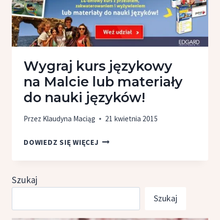
Wygraj kurs językowy
na Malcie lub materiały
do nauki języków!
Przez
Klaudyna Maciąg
21 kwietnia 2015
WYGRAJ
DOWIEDZ SIĘ WIĘCEJ
KURS
JĘZYKOWY
NA MALCIE
Szukaj
LUB
Szukaj
MATERIAŁY
DO NAUKI