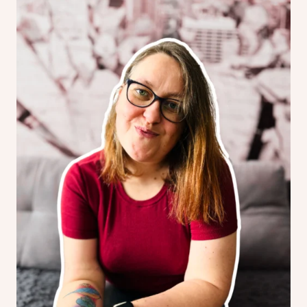
JĘZYKÓW!