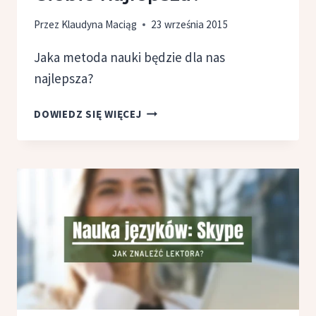
Przez
Klaudyna Maciąg
23 września 2015
Jaka metoda nauki będzie dla nas
najlepsza?
JAKA
DOWIEDZ SIĘ WIĘCEJ
METODA
NAUKI
JĘZYKA
OBCEGO
BĘDZIE
DLA
CIEBIE
NAJLEPSZA?