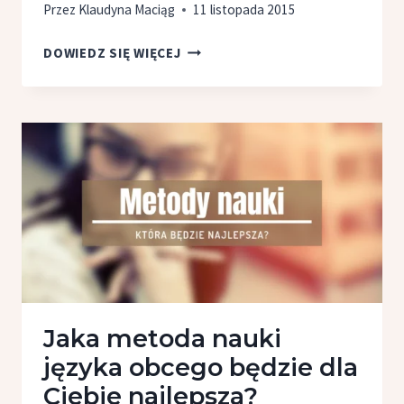
Przez
Klaudyna Maciąg
11 listopada 2015
TOP
DOWIEDZ SIĘ WIĘCEJ
6
FILMÓW
DO NAUKI
ANGIELSKIEGO
[POLECA
PREPLY]
Jaka metoda nauki
języka obcego będzie dla
Ciebie najlepsza?