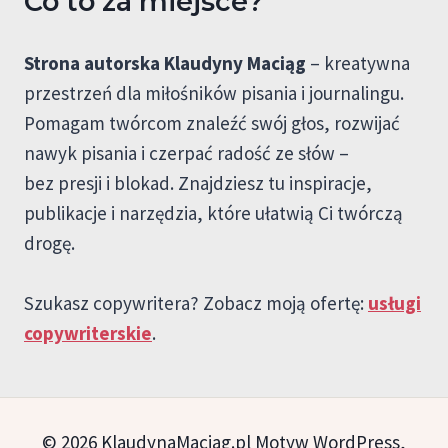
Co to za miejsce?
Strona autorska Klaudyny Maciąg
– kreatywna
przestrzeń dla miłośników pisania i journalingu.
Pomagam twórcom znaleźć swój głos, rozwijać
nawyk pisania i czerpać radość ze słów –
bez presji i blokad. Znajdziesz tu inspiracje,
publikacje i narzędzia, które ułatwią Ci twórczą
drogę.
Szukasz copywritera? Zobacz moją ofertę:
usługi
copywriterskie
.
© 2026 KlaudynaMaciag.pl Motyw WordPress,