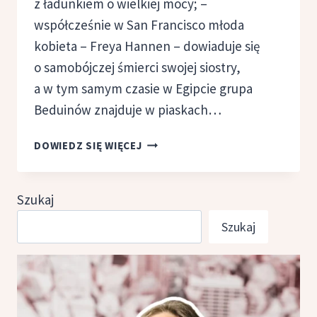
z ładunkiem o wielkiej mocy; –
współcześnie w San Francisco młoda
kobieta – Freya Hannen – dowiaduje się
o samobójczej śmierci swojej siostry,
a w tym samym czasie w Egipcie grupa
Beduinów znajduje w piaskach…
UKRYTA
DOWIEDZ SIĘ WIĘCEJ
OAZA,
PAUL
SUSSMAN
Szukaj
Szukaj