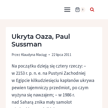
Przejdź
do
0
treści
Ukryta Oaza, Paul
Sussman
Przez
Klaudyna Maciąg
22 lipca 2011
Na początku dzieją się cztery rzeczy: –
w 2153 r. p. n. e. na Pustyni Zachodniej
w Egipcie kilkudziesięciu kapłanów ukrywa
pewien tajemniczy przedmiot, po czym
wyżyna się nawzajem; – w 1986 r.
nad Saharą znika mały samolot