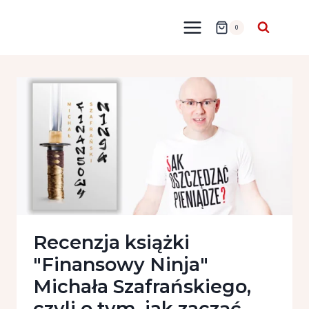
Przejdź
do
0
treści
Recenzja książki
"Finansowy Ninja"
Michała Szafrańskiego,
czyli o tym, jak zacząć