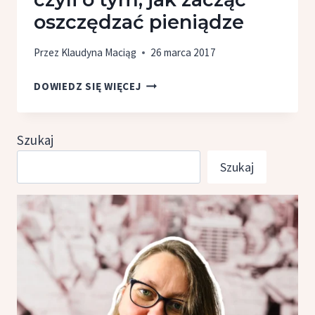
oszczędzać pieniądze
Przez
Klaudyna Maciąg
26 marca 2017
RECENZJA
DOWIEDZ SIĘ WIĘCEJ
KSIĄŻKI
"FINANSOWY
NINJA"
Szukaj
MICHAŁA
Szukaj
SZAFRAŃSKIEGO,
CZYLI
O TYM,
JAK
ZACZĄĆ
OSZCZĘDZAĆ
PIENIĄDZE