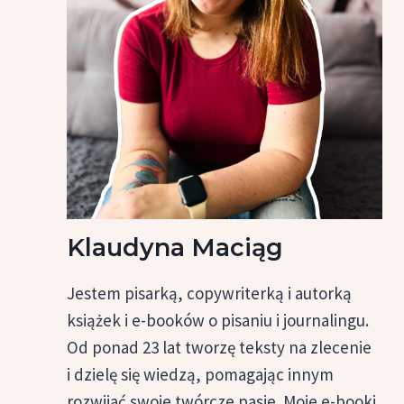
Klaudyna Maciąg
Jestem pisarką, copywriterką i autorką
książek i e-booków o pisaniu i journalingu.
Od ponad 23 lat tworzę teksty na zlecenie
i dzielę się wiedzą, pomagając innym
rozwijać swoje twórcze pasje. Moje e-booki,