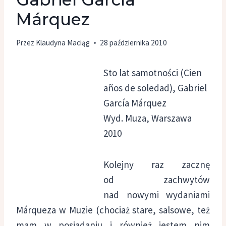
Márquez
Przez
Klaudyna Maciąg
28 października 2010
Sto lat samotności (Cien
años de soledad), Gabriel
García Márquez
Wyd. Muza, Warszawa
2010
Kolejny raz zacznę
od zachwytów
nad nowymi wydaniami
Márqueza w Muzie (chociaż stare, salsowe, też
mam w posiadaniu i również jestem nim