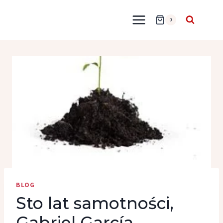
Przejdź
do
0
treści
BLOG
Sto lat samotności,
Gabriel García