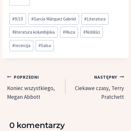
Tagi
#
9/10
#
García Márquez Gabriel
#
Literatura
wpisu:
#
literatura kolumbijska
#
Muza
#
Nobliści
#
recenzja
#
Salsa
Nawigacja
POPRZEDNI
NASTĘPNY
wpisu
Koniec wszystkiego,
Ciekawe czasy, Terry
Megan Abbott
Pratchett
0 komentarzy