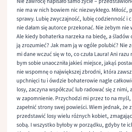
Nie zawrócę napisało samo życie – przedstawion
nie ma w nich bowiem nic niezwykłego. Miłość, p
sprawy. Lubię zwyczajność, lubię codzienność i ch
nie dałam się autorce przekonać. Nie żebym nie
Ale kiedy bohaterka narzeka na biedę, a śladów 
ją zrozumieć? Jak mam ją w ogóle polubić? Nie z
mi dane wczuć się w to, co czuła Laura! Ani ra
bym sobie unaoczniła jakieś miejsce, jakąś postać 
nie wspomnę o największej zbrodni, która zawsz
upchnięci tu i ówdzie bohaterowie nagle całkowici
losy, zaczyna współczuć lub radować się z nimi, a
w zapomnienie. Przychodzi mi przez to na myśl, 
zapełnić strony swej powieści. Wiem jednak, że z
przedstawić losy wielu różnych kobiet, zmagając
sobą. I wszystko byłoby w porządku, gdyby te ich