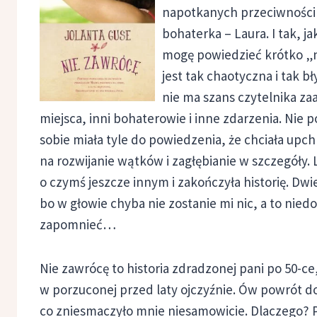
napotkanych przeciwności n
bohaterka – Laura. I tak, j
mogę powiedzieć krótko „n
jest tak chaotyczna i tak 
nie ma szans czytelnika za
miejsca, inni bohaterowie i inne zdarzenia. Nie 
sobie miała tyle do powiedzenia, że chciała upch
na rozwijanie wątków i zagłębianie w szczegóły.
o czymś jeszcze innym i zakończyła historię. Dwi
bo w głowie chyba nie zostanie mi nic, a to niedo
zapomnieć…
Nie zawrócę to historia zdradzonej pani po 50-ce
w porzuconej przed laty ojczyźnie. Ów powrót do 
co zniesmaczyło mnie niesamowicie. Dlaczego? P