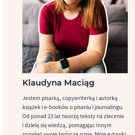
Klaudyna Maciąg
Jestem pisarką, copywriterką i autorką
książek i e-booków o pisaniu i journalingu.
Od ponad 23 lat tworzę teksty na zlecenie
i dzielę się wiedzą, pomagając innym
rozwijać swoje twórcze pasje. Moje e-booki,