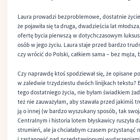
Laura prowadzi bezproblemowe, dostatnie życie 
że pojawiła się ta druga, dwadzieścia lat młodsza
ofertę bycia pierwszą w dotychczasowym luksu
osób w jego życiu. Laura staje przed bardzo trud
czy wrócić do Polski, całkiem sama – bez męża, 
Czy naprawdę ktoś spodziewał się, że opisane 
w zaledwie trzydziestu dwóch linijkach tekstu? B
tego dostatniego życia, nie byłam świadkiem ża
też nie zauważyłam, aby stawała przed jakimiś
ją o innej (w bardzo wyszukany sposób, tak swoj
Centralnym i historia lotem błyskawicy ruszyła da
strumień, ale ja chciałabym czasem przystanąć n
i zastanowić nad przedstawionymi wydarzeniami.