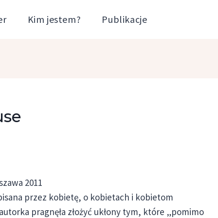
er
Kim jestem?
Publikacje
use
rszawa 2011
isana przez kobietę, o kobietach i kobietom
autorka pragnęła złożyć ukłony tym, które „pomimo