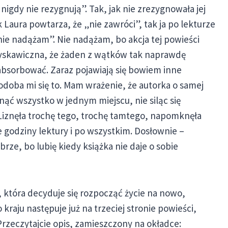
igdy nie rezygnują”. Tak, jak nie zrezygnowała jej
ak Laura powtarza, że „nie zawróci”, tak ja po lekturze
ie nadążam”. Nie nadążam, bo akcja tej powieści
błyskawiczna, że żaden z wątków tak naprawdę
absorbować. Zaraz pojawiają się bowiem inne
podoba mi się to. Mam wrażenie, że autorka o samej
nąć wszystko w jednym miejscu, nie siląc się
 Liznęła trochę tego, trochę tamtego, napomknęła
e godziny lektury i po wszystkim. Dosłownie –
brze, bo lubię kiedy książka nie daje o sobie
, która decyduje się rozpocząć życie na nowo,
kraju następuje już na trzeciej stronie powieści,
rzeczytajcie opis, zamieszczony na okładce: