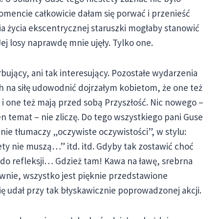
encie całkowicie dałam się porwać i przenieść
ia życia ekscentrycznej staruszki mogłaby stanowić
Jej losy naprawdę mnie ujęły. Tylko one.
rbujący, ani tak interesujący. Pozostałe wydarzenia
ch na siłę udowodnić dojrzałym kobietom, że one też
i one też mają przed sobą Przyszłość. Nic nowego –
ten temat – nie zliczę. Do tego wszystkiego pani Guse
cznie tłumaczy „oczywiste oczywistości”, w stylu:
ty nie muszą…” itd. itd. Gdyby tak zostawić choć
do refleksji… Gdzież tam! Kawa na ławę, srebrna
ownie, wszystko jest pięknie przedstawione
ię udał przy tak błyskawicznie poprowadzonej akcji.