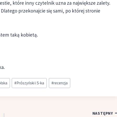
tie, które inny czytelnik uzna za największe zalety.
 Dlatego przekonajcie się sami, po której stronie
stem taką kobietą.
ka.
olska
#
Prószyński i S-ka
#
recenzja
NASTĘPNY