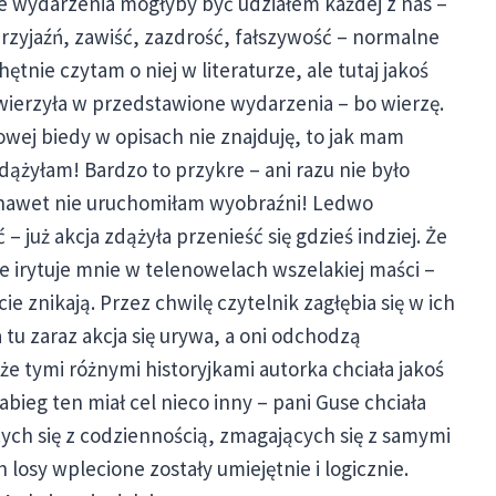
e wydarzenia mogłyby być udziałem każdej z nas –
rzyjaźń, zawiść, zazdrość, fałszywość – normalne
ętnie czytam o niej w literaturze, ale tutaj jakoś
 wierzyła w przedstawione wydarzenia – bo wierzę.
owej biedy w opisach nie znajduję, to jak mam
dążyłam! Bardzo to przykre – ani razu nie było
zu nawet nie uruchomiłam wyobraźni! Ledwo
– już akcja zdążyła przenieść się gdzieś indziej. Że
e irytuje mnie w telenowelach wszelakiej maści –
e znikają. Przez chwilę czytelnik zagłębia się w ich
 tu zaraz akcja się urywa, a oni odchodzą
że tymi różnymi historyjkami autorka chciała jakoś
abieg ten miał cel nieco inny – pani Guse chciała
ych się z codziennością, zmagających się z samymi
 losy wplecione zostały umiejętnie i logicznie.