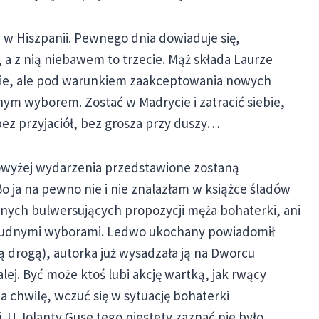
w Hiszpanii. Pewnego dnia dowiaduje się,
, a z nią niebawem to trzecie. Mąż składa Laurze
sie, ale pod warunkiem zaakceptowania nowych
nym wyborem. Zostać w Madrycie i zatracić siebie,
bez przyjaciół, bez grosza przy duszy…
powyżej wydarzenia przedstawione zostaną
o ja na pewno nie i nie znalazłam w książce śladów
dnych bulwersujących propozycji męża bohaterki, ani
 trudnymi wyborami. Ledwo ukochany powiadomił
ą drogą), autorka już wysadzała ją na Dworcu
lej. Być może ktoś lubi akcję wartką, jak rwący
a chwilę, wczuć się w sytuację bohaterki
 U Jolanty Guse tego niestety zaznać nie było