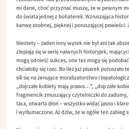
mi dane, choć przyznać muszę, że w pewnym mom
do świata jednej z bohaterek. Wzruszająca histor
kanwę osobnej, pięknej i poruszającej powieści. 
Niestety – żaden inny wątek nie był ani tak abso
zlepiają się w serię naiwnych historyjek, mający
mogą odnieść sukces, one też mogą się podobać 
chciałoby się rzec. Bo ileż już pisarek poruszało 
sili się na żenujące moralizatorstwo i łopatologi
„dojrzałe kobiety mają prawo…”, „dojrzałe kobie
fragmencik zmuszający czytelniczki do zadumy, 
taca, otwarta dłoń – wszystko widać jasno i klar
i wytłumaczone. Aż dziw, że w ogóle ten zabieg s