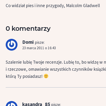
wpisu
Co widział pies i inne przygody, Malcolm Gladwell
0 komentarzy
Domi
pisze:
23 marca 2011 o 16:43
Szalenie lubię Twoje recenzje. Lubię to, bo widzę w 
i rzeczowe, omawianie wszystkich czynników książki.
którą Ty posiadasz!
kasandra_85
pisze: