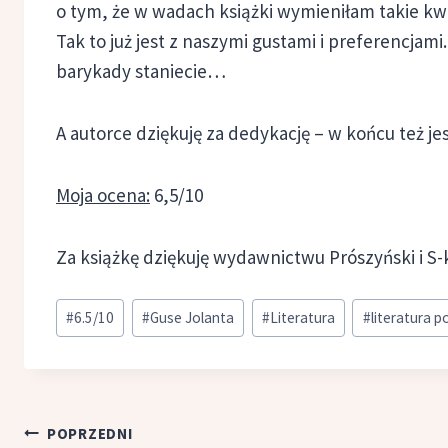
o tym, że w wadach książki wymieniłam takie kwes
Tak to już jest z naszymi gustami i preferencjami.
barykady staniecie…
A autorce dziękuję za dedykację – w końcu też je
Moja ocena:
6,5/10
Za książkę dziękuję wydawnictwu Prószyński i S-
Tagi
#
6.5/10
#
Guse Jolanta
#
Literatura
#
literatura p
wpisu:
Nawigacja
POPRZEDNI