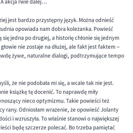
. A akcja rwie dalej…
iej jest bardzo przystępny język. Można odnieść
ołudnia opowiada nam dobra koleżanka. Powieść
ą się jedna po drugiej, a historię chłonie się jednym
łowie nie zostaje na dłużej, ale fakt jest faktem –
awdę żywe, naturalne dialogi, podtrzymujące tempo
li, że nie podobała mi się, a wcale tak nie jest.
ie książkę tę docenić. To naprawdę miły
wnoszący nieco optymizmu. Takie powieści też
y rany. Odniosłam wrażenie, że opowieść Jolanty
dości i wzruszyła. To właśnie stanowi o największej
owieści będę szczerze polecać. Bo trzeba pamiętać