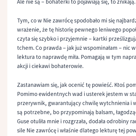
Ale nie są – bohaterki to pojawiają się, to znikają
Tym, co w Nie zawrócę spodobało mi się najbardz
wrażenie, że tę historię pewnego leniwego pop
czyta się szybko i przyjemnie – kartki prześlizguj
tchem. Co prawda – jak już wspominałam – nic w g
lektura to naprawdę miła. Pomagają w tym napr
akcji i ciekawi bohaterowie.
Zastanawiam się, jak ocenić tę powieść. Ktoś pomyś
Pomimo ewidentnych wad i usterek jestem w stan
przerywnik, gwarantujący chwilę wytchnienia i 
są potrzebne, bo przypominają balsam, łagodząc
Guse otuliła mnie i rozgrzała, dodała odrobiny ra
sile Nie zawrócę i właśnie dlatego lekturę tej p