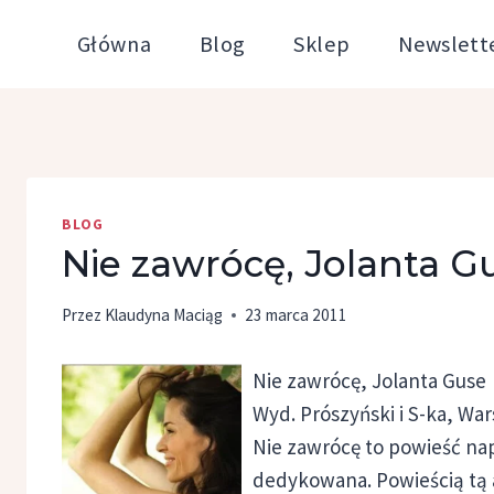
Przejdź
Główna
Blog
Sklep
Newslett
do
treści
BLOG
Nie zawrócę, Jolanta G
Przez
Klaudyna Maciąg
23 marca 2011
Nie zawrócę, Jolanta Guse
Wyd. Prószyński i S-ka, Wa
Nie zawrócę to powieść nap
dedykowana. Powieścią tą 