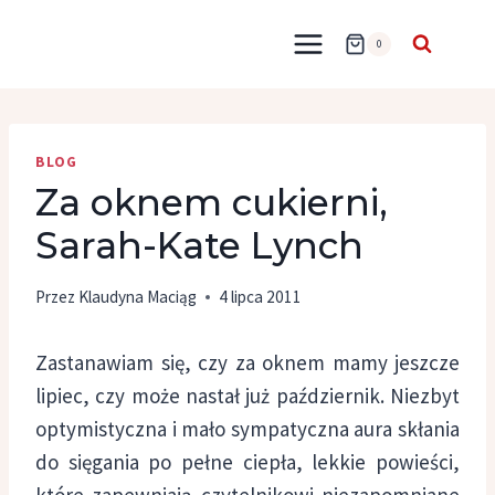
Przejdź
do
0
treści
BLOG
Za oknem cukierni,
Sarah-Kate Lynch
Przez
Klaudyna Maciąg
4 lipca 2011
Zastanawiam się, czy za oknem mamy jeszcze
lipiec, czy może nastał już październik. Niezbyt
optymistyczna i mało sympatyczna aura skłania
do sięgania po pełne ciepła, lekkie powieści,
które zapewniają czytelnikowi niezapomniane