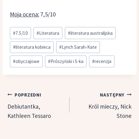
Moja ocena:
7,5/10
Tagi
#
7.5/10
#
Literatura
#
literatura australijska
wpisu:
#
literatura kobieca
#
Lynch Sarah-Kate
#
obyczajowe
#
Prószyński i S-ka
#
recenzja
Nawigacja
POPRZEDNI
NASTĘPNY
wpisu
Debiutantka,
Król mieczy, Nick
Kathleen Tessaro
Stone