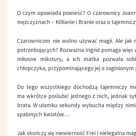
O czym opowiada powieść? O czarownicy Joannie 
mężczyznach – Killianie i Branie oraz o tajemni
Czarownicom nie wolno używać magii. Ale jak n
potrzebujących? Rozważna Ingrid pomaga więc 
miłosne mikstury, a ich matka pozwala so
chłopczyka, przypominającego jej o zaginionym p
Do tego wszystkiego dochodzą tajemniczy męż
ma wkrótce poślubić jednego z nich, jednak syt
brata. W ułamku sekundy wybucha między nimi 
spalonych kwiatów…
Jak skończy się niewierność Frei i nielegalna 