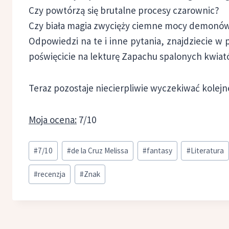
Czy powtórzą się brutalne procesy czarownic?
Czy biała magia zwycięży ciemne mocy demonó
Odpowiedzi na te i inne pytania, znajdziecie w p
poświęcicie na lekturę Zapachu spalonych kwia
Teraz pozostaje niecierpliwie wyczekiwać kolejne
Moja ocena:
7/10
Tagi
#
7/10
#
de la Cruz Melissa
#
fantasy
#
Literatura
wpisu:
#
recenzja
#
Znak