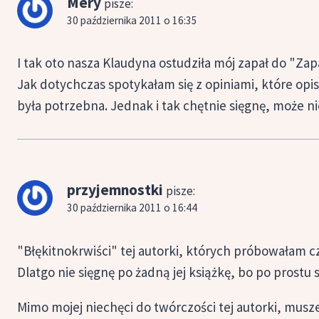
Mery
pisze:
30 października 2011 o 16:35
I tak oto nasza Klaudyna ostudziła mój zapał do "Z
Jak dotychczas spotykałam się z opiniami, które op
była potrzebna. Jednak i tak chętnie sięgnę, może n
przyjemnostki
pisze:
30 października 2011 o 16:44
"Błękitnokrwiści" tej autorki, których próbowałam cz
Dlatgo nie sięgnę po żadną jej książkę, bo po prostu
Mimo mojej niechęci do twórczości tej autorki, musz