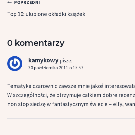
Nawigacja
POPRZEDNI
wpisu
Top 10: ulubione okładki książek
0 komentarzy
kamykowy
pisze:
30 października 2011 o 15:57
Tematyka czarownic zawsze mnie jakoś interesowała, 
W szczególności, że otrzymuje całkiem dobre recenz
non stop siedzę w fantastycznym świecie – elfy, wamp