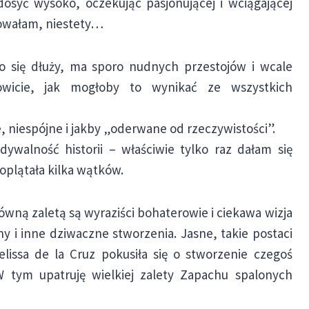
dosyć wysoko, oczekując pasjonującej i wciągającej
rowałam, niestety…
co się dłuży, ma sporo nudnych przestojów i wcale
wicie, jak mogłoby to wynikać ze wszystkich
e, niespójne i jakby „oderwane od rzeczywistości”.
dywalność historii – właściwie tylko raz dałam się
oplątała kilka wątków.
łówną zaletą są wyraziści bohaterowie i ciekawa wizja
 i inne dziwaczne stworzenia. Jasne, takie postaci
elissa de la Cruz pokusiła się o stworzenie czegoś
 tym upatruję wielkiej zalety Zapachu spalonych