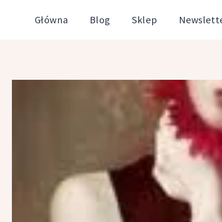
Przejdź
Główna
Blog
Sklep
Newslett
do
treści