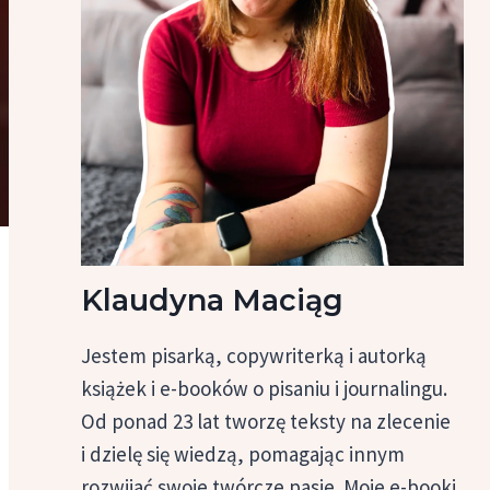
Klaudyna Maciąg
Jestem pisarką, copywriterką i autorką
książek i e-booków o pisaniu i journalingu.
Od ponad 23 lat tworzę teksty na zlecenie
i dzielę się wiedzą, pomagając innym
rozwijać swoje twórcze pasje. Moje e-booki,