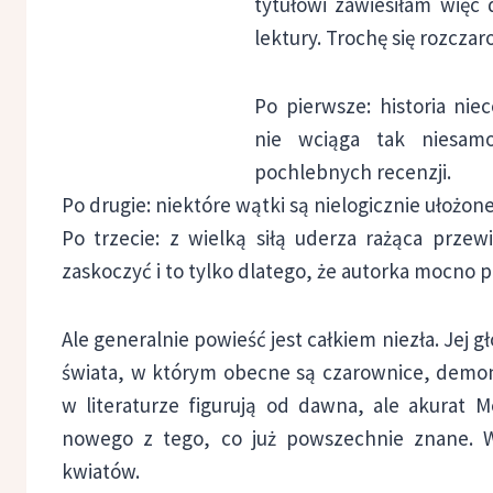
tytułowi zawiesiłam więc 
lektury. Trochę się rozcza
Po pierwsze: historia nie
nie wciąga tak niesamo
pochlebnych recenzji.
Po drugie: niektóre wątki są nielogicznie ułożon
Po trzecie: z wielką siłą uderza rażąca przewi
zaskoczyć i to tylko dlatego, że autorka mocno p
Ale generalnie powieść jest całkiem niezła. Jej g
świata, w którym obecne są czarownice, demony
w literaturze figurują od dawna, ale akurat M
nowego z tego, co już powszechnie znane. W
kwiatów.