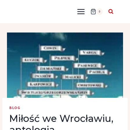
Przejdź
do
0
treści
BLOG
Miłość we Wrocławiu,
antologia