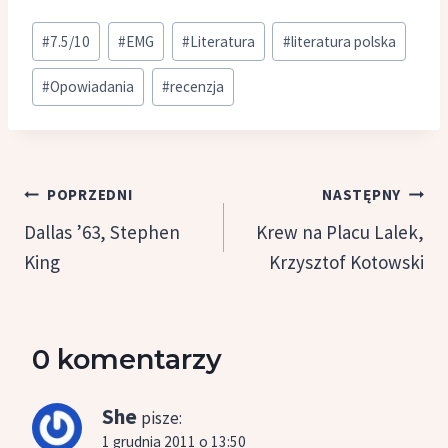
Tagi
#
7.5/10
#
EMG
#
Literatura
#
literatura polska
wpisu:
#
Opowiadania
#
recenzja
Nawigacja
POPRZEDNI
NASTĘPNY
wpisu
Dallas ’63, Stephen
Krew na Placu Lalek,
King
Krzysztof Kotowski
0 komentarzy
She
pisze:
1 grudnia 2011 o 13:50