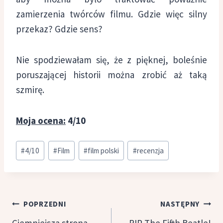
zamierzenia twórców filmu. Gdzie więc silny
przekaz? Gdzie sens?
Nie spodziewałam się, że z pięknej, boleśnie
poruszającej historii można zrobić aż taką
szmirę.
Moja ocena:
4/10
Tagi
#
4/10
#
Film
#
film polski
#
recenzja
wpisu:
Nawigacja
POPRZEDNI
NASTĘPNY
wpisu
Ciemniejsza strona
RIP The Fifth Beatle!