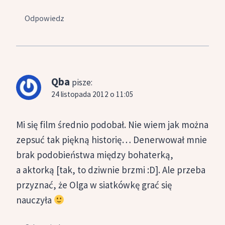
Odpowiedz
Qba
pisze:
24 listopada 2012 o 11:05
Mi się film średnio podobał. Nie wiem jak można
zepsuć tak piękną historię… Denerwował mnie
brak podobieństwa między bohaterką,
a aktorką [tak, to dziwnie brzmi :D]. Ale przeba
przyznać, że Olga w siatkówkę grać się
nauczyła