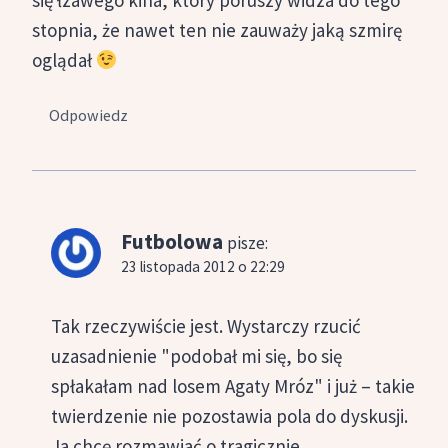
się łzawego kina, który poruszy widza do tego
stopnia, że nawet ten nie zauważy jaką szmirę
oglądał
Odpowiedz
Futbolowa
pisze:
23 listopada 2012 o 22:29
Tak rzeczywiście jest. Wystarczy rzucić
uzasadnienie "podobał mi się, bo się
spłakałam nad losem Agaty Mróz" i już – takie
twierdzenie nie pozostawia pola do dyskusji.
Ja chcę rozmawiać o tragicznie