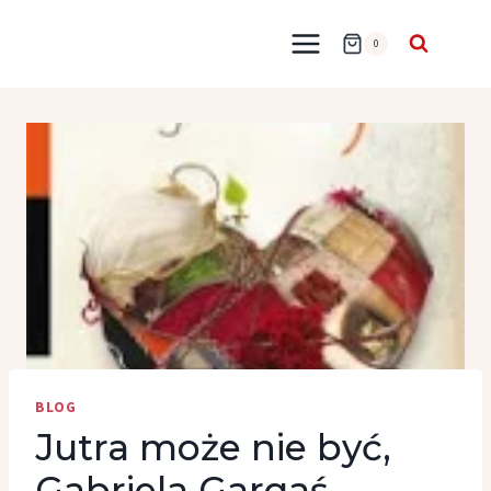
Przejdź
do
0
treści
BLOG
Jutra może nie być,
Gabriela Gargaś