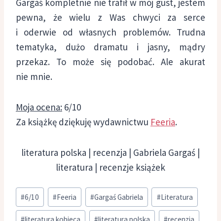
Gargaś kompletnie nie trafił w mój gust, jestem
pewna, że wielu z Was chwyci za serce
i oderwie od własnych problemów. Trudna
tematyka, dużo dramatu i jasny, mądry
przekaz. To może się podobać. Ale akurat
nie mnie.
Moja ocena:
6/10
Za książkę dziękuję wydawnictwu
Feeria
.
literatura polska | recenzja | Gabriela Gargaś |
literatura | recenzje książek
Tagi
#
6/10
#
Feeria
#
Gargaś Gabriela
#
Literatura
wpisu:
#
literatura kobieca
#
literatura polska
#
recenzja