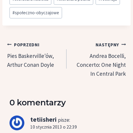
#
społeczno-obyczajowe
Nawigacja
POPRZEDNI
NASTĘPNY
wpisu
Pies Baskerville'ów,
Andrea Bocelli,
Arthur Conan Doyle
Concerto: One Night
In Central Park
0 komentarzy
tetiisheri
pisze:
10 stycznia 2013 o 22:39