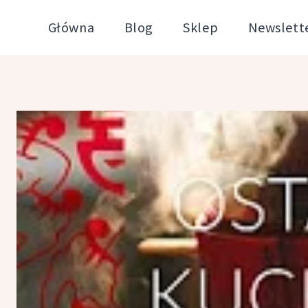
Przejdź
Główna
Blog
Sklep
Newslett
do
treści