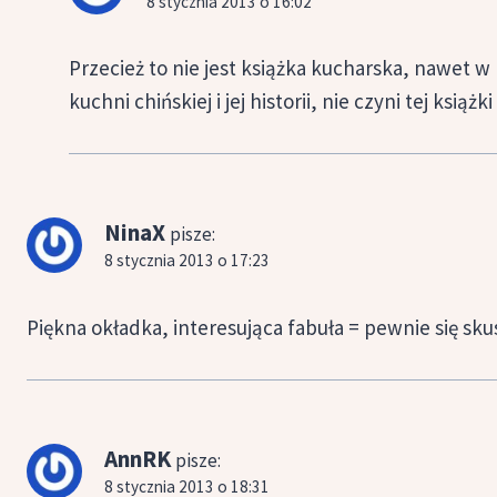
8 stycznia 2013 o 16:02
Przecież to nie jest książka kucharska, nawet w
kuchni chińskiej i jej historii, nie czyni tej ksią
NinaX
pisze:
8 stycznia 2013 o 17:23
Piękna okładka, interesująca fabuła = pewnie się sk
AnnRK
pisze:
8 stycznia 2013 o 18:31