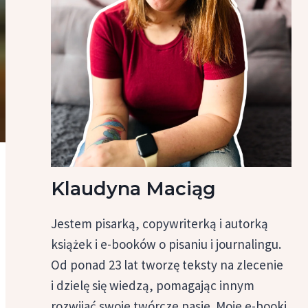
Klaudyna Maciąg
Jestem pisarką, copywriterką i autorką
książek i e-booków o pisaniu i journalingu.
Od ponad 23 lat tworzę teksty na zlecenie
i dzielę się wiedzą, pomagając innym
rozwijać swoje twórcze pasje. Moje e-booki,