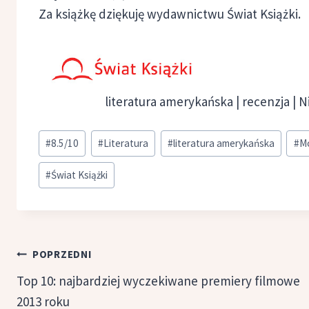
Za książkę dziękuję wydawnictwu Świat Książki.
literatura amerykańska | recenzja | N
Tagi
#
8.5/10
#
Literatura
#
literatura amerykańska
#
Mo
wpisu:
#
Świat Książki
Nawigacja
POPRZEDNI
wpisu
Top 10: najbardziej wyczekiwane premiery filmowe
2013 roku