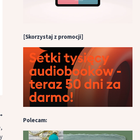
[Skorzystaj z promocji]
Polecam:
,
y