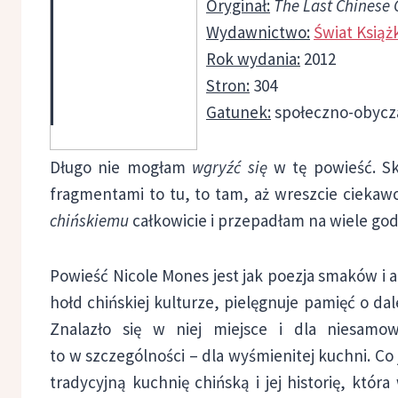
Oryginał:
The Last Chinese 
Wydawnictwo:
Świat Książ
Rok wydania:
2012
Stron:
304
Gatunek:
społeczno-obycz
Długo nie mogłam
wgryźć się
w tę powieść. Sk
fragmentami to tu, to tam, aż wreszcie ciekaw
chińskiemu
całkowicie i przepadłam na wiele god
Powieść Nicole Mones jest jak poezja smaków i 
hołd chińskiej kulturze, pielęgnuje pamięć o da
Znalazło się w niej miejsce i dla niesamow
to w szczególności – dla wyśmienitej kuchni. Co 
tradycyjną kuchnię chińską i jej historię, która