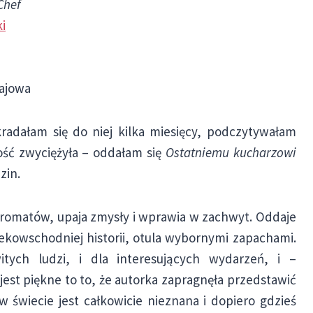
Chef
ki
ajowa
radałam się do niej kilka miesięcy, podczytywałam
ość zwyciężyła – oddałam się
Ostatniemu kucharzowi
zin.
aromatów, upaja zmysły i wprawia w zachwyt. Oddaje
lekowschodniej historii, otula wybornymi zapachami.
itych ludzi, i dla interesujących wydarzeń, i –
jest piękne to to, że autorka zapragnęła przedstawić
 w świecie jest całkowicie nieznana i dopiero gdzieś