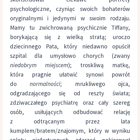
psychologiczne, czyniąc swoich bohaterów
oryginalnymi i jedynymi w swoim rodzaju.
Mamy tu zwichrowaną psychicznie Tiffany,
borykającą się z wielką stratą; uroczo
dziecinnego Pata, który niedawno opuścił
szpital dla umysłowo chorych (zwany
niedobrym miejscem
); troskliwą matkę,
która pragnie ułatwić synowi powrót
do
normalności
; mrukliwego ojca,
odgradzającego się od reszty świata;
zdziwaczałego psychiatrę oraz cały szereg
osób, usiłujących odbudować relację
z odtrącanym przez lata
kumplem/bratem/znajomym, który w wyniku
splotu niefortunnych zdarzeń pokierował