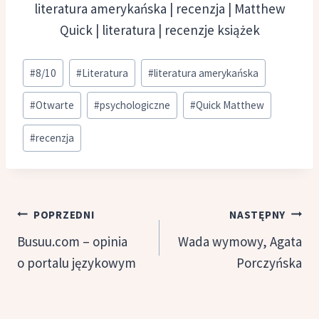
literatura amerykańska | recenzja | Matthew
Quick | literatura | recenzje książek
Tagi
#
8/10
#
Literatura
#
literatura amerykańska
wpisu:
#
Otwarte
#
psychologiczne
#
Quick Matthew
#
recenzja
Nawigacja
POPRZEDNI
NASTĘPNY
wpisu
Busuu.com – opinia
Wada wymowy, Agata
o portalu językowym
Porczyńska