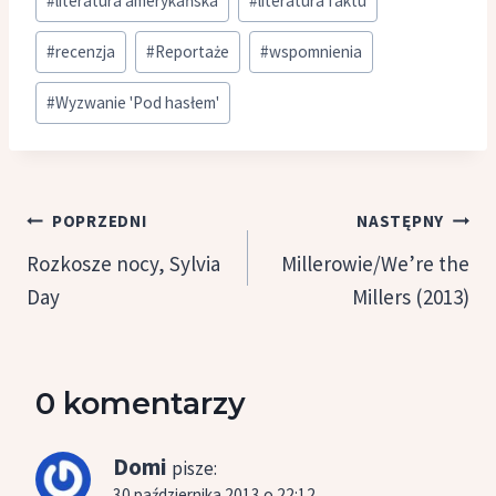
#
literatura amerykańska
#
literatura faktu
#
recenzja
#
Reportaże
#
wspomnienia
#
Wyzwanie 'Pod hasłem'
Nawigacja
POPRZEDNI
NASTĘPNY
wpisu
Rozkosze nocy, Sylvia
Millerowie/We’re the
Day
Millers (2013)
0 komentarzy
Domi
pisze:
30 października 2013 o 22:12