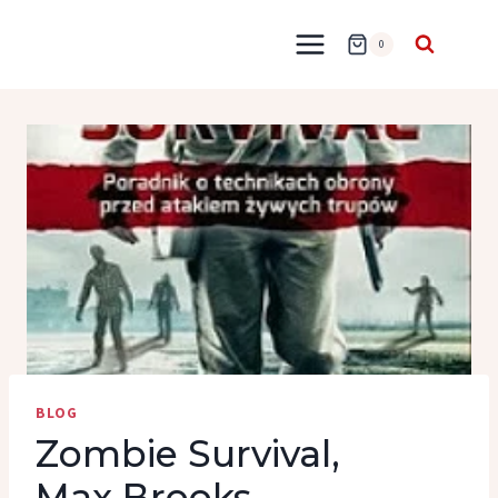
Przejdź
do
0
treści
BLOG
Zombie Survival,
Max Brooks