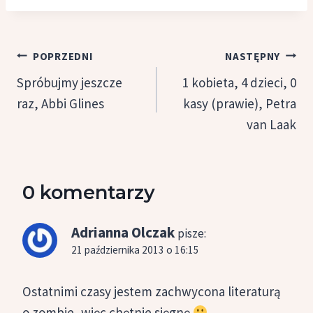
Nawigacja
POPRZEDNI
NASTĘPNY
wpisu
Spróbujmy jeszcze
1 kobieta, 4 dzieci, 0
raz, Abbi Glines
kasy (prawie), Petra
van Laak
0 komentarzy
Adrianna Olczak
pisze:
21 października 2013 o 16:15
Ostatnimi czasy jestem zachwycona literaturą
o zombie, więc chętnie sięgnę