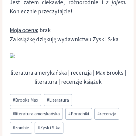
Jest zatem ciekawie, różnorodnie i
z jajem
.
Koniecznie przeczytajcie!
Moja ocena:
brak
Za książkę dziękuję wydawnictwu Zysk i S-ka.
literatura amerykańska | recenzja | Max Brooks |
literatura | recenzje książek
Tagi
#
Brooks Max
#
Literatura
wpisu:
#
literatura amerykańska
#
Poradniki
#
recenzja
#
zombie
#
Zysk i S-ka