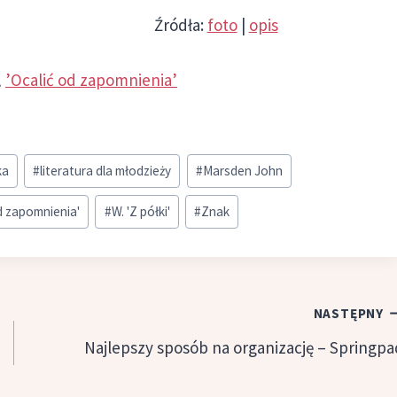
Źródła:
foto
|
opis
,
’Ocalić od zapomnienia’
ka
#
literatura dla młodzieży
#
Marsden John
od zapomnienia'
#
W. 'Z półki'
#
Znak
NASTĘPNY
Najlepszy sposób na organizację – Springpa