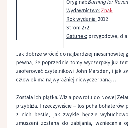
Oryginał:
Burning for Reve
Wydawnictwo:
Znak
Rok wydania:
2012
Stron:
272
Gatunek:
przygodowe, dla
Jak dobrze wrócić do najbardziej niesamowitej g
pewna, że poprzednie tomy wyczerpały już tem
zaoferować czytelnikowi John Marsden, i jak z
człowiek ma najwyraźniej niewyczerpaną…
Została ich piątka. Wizja powrotu do Nowej Zelan
przybliża. I rzeczywiście – los pcha bohaterów 
z nich bestie, jak zwykle będzie wybuchow
zmuszeni zostaną do zabijania, wzniecania o