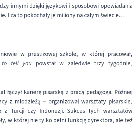
ędzy innymi dzięki językowi i sposobowi opowiadania
e. I za to pokochały je miliony na całym świecie…
niowie w prestiżowej szkole, w której pracował,
to tell you
powstał w zaledwie trzy tygodnie,
t łączył karierę pisarską z pracą pedagoga. Później
acy z młodzieżą – organizował warsztaty pisarskie,
e z Turcji czy Indonezji. Sukces tych warsztatów
y, w której nie tylko pełni funkcję dyrektora, ale też