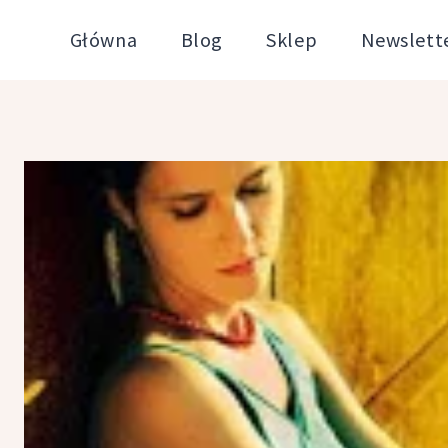
Przejdź
Główna
Blog
Sklep
Newslett
do
treści