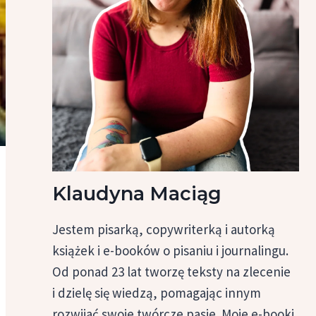
Klaudyna Maciąg
Jestem pisarką, copywriterką i autorką
książek i e-booków o pisaniu i journalingu.
Od ponad 23 lat tworzę teksty na zlecenie
i dzielę się wiedzą, pomagając innym
rozwijać swoje twórcze pasje. Moje e-booki,