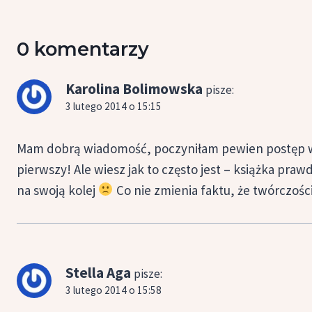
0 komentarzy
Karolina Bolimowska
pisze:
3 lutego 2014 o 15:15
Mam dobrą wiadomość, poczyniłam pewien postęp w k
pierwszy! Ale wiesz jak to często jest – książka pra
na swoją kolej
Co nie zmienia faktu, że twórczoś
Stella Aga
pisze:
3 lutego 2014 o 15:58