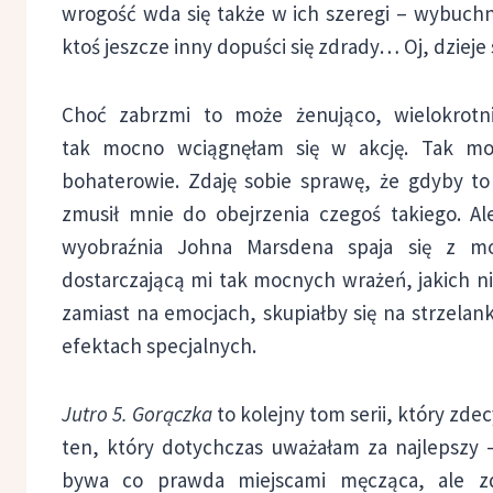
wrogość wda się także w ich szeregi – wybuch
ktoś jeszcze inny dopuści się zdrady… Oj, dzieje s
Choć zabrzmi to może żenująco, wielokrot
tak mocno wciągnęłam się w akcję. Tak mo
bohaterowie. Zdaję sobie sprawę, że gdyby to 
zmusił mnie do obejrzenia czegoś takiego. Al
wyobraźnia Johna Marsdena spaja się z mo
dostarczającą mi tak mocnych wrażeń, jakich ni
zamiast na emocjach, skupiałby się na strzela
efektach specjalnych.
Jutro 5. Gorączka
to kolejny tom serii, który zde
ten, który dotychczas uważałam za najlepszy
bywa co prawda miejscami męcząca, ale zd