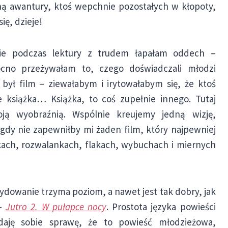
ną awantury, ktoś wepchnie pozostałych w kłopoty,
ię, dzieje!
nie podczas lektury z trudem łapałam oddech –
cno przeżywałam to, czego doświadczali młodzi
był film – ziewałabym i irytowałabym się, że ktoś
e książka… Książka, to coś zupełnie innego. Tutaj
ją wyobraźnią. Wspólnie kreujemy jedną wizję,
gdy nie zapewniłby mi żaden film, który najpewniej
nkach, rozwalankach, flakach, wybuchach i miernych
cydowanie trzyma poziom, a nawet jest tak dobry, jak
 –
Jutro 2. W pułapce nocy
. Prostota języka powieści
aję sobie sprawę, że to powieść młodzieżowa,