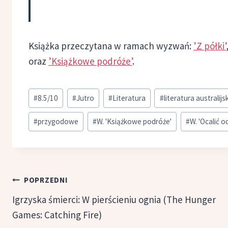
Książka przeczytana w ramach wyzwań:
’Z półki’
oraz
’Książkowe podróże’
.
Tagi
#
8.5/10
#
Jutro
#
Literatura
#
literatura australijs
wpisu:
#
przygodowe
#
W. 'Książkowe podróże'
#
W. 'Ocalić 
Nawigacja
POPRZEDNI
wpisu
Igrzyska śmierci: W pierścieniu ognia (The Hunger
Games: Catching Fire)