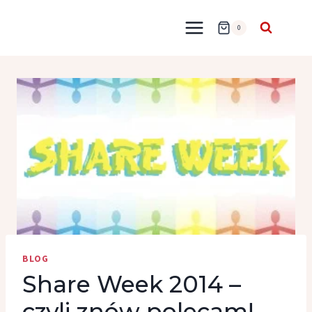
Przejdź
do
0
treści
BLOG
Share Week 2014 –
czyli znów polecam!