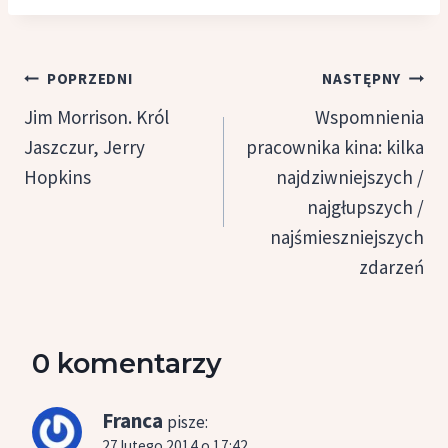
Nawigacja
POPRZEDNI
NASTĘPNY
wpisu
Jim Morrison. Król
Wspomnienia
Jaszczur, Jerry
pracownika kina: kilka
Hopkins
najdziwniejszych /
najgłupszych /
najśmieszniejszych
zdarzeń
0 komentarzy
Franca
pisze:
27 lutego 2014 o 17:42