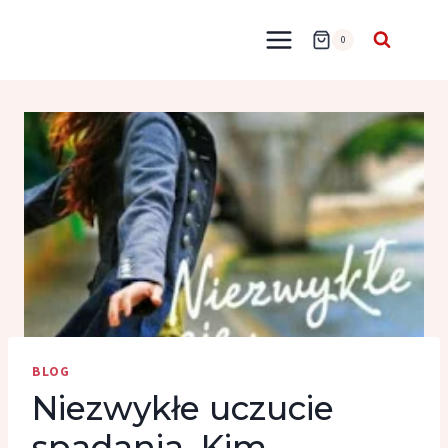
Przejdź
do
0
treści
BLOG
Niezwykłe uczucie
spadania, Kim