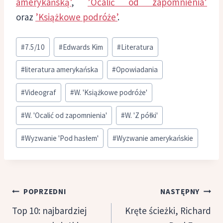
amerykańską’
,
’Ocalić od zapomnienia’
oraz
’Książkowe podróże’
.
Tagi
#
7.5/10
#
Edwards Kim
#
Literatura
wpisu:
#
literatura amerykańska
#
Opowiadania
#
Videograf
#
W. 'Książkowe podróże'
#
W. 'Ocalić od zapomnienia'
#
W. 'Z półki'
#
Wyzwanie 'Pod hasłem'
#
Wyzwanie amerykańskie
Nawigacja
POPRZEDNI
NASTĘPNY
wpisu
Top 10: najbardziej
Kręte ścieżki, Richard