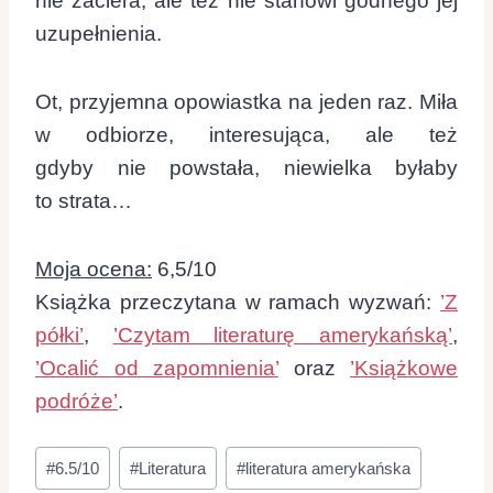
nie zaciera, ale też nie stanowi godnego jej
uzupełnienia.
Ot, przyjemna opowiastka na jeden raz. Miła
w odbiorze, interesująca, ale też
gdyby nie powstała, niewielka byłaby
to strata…
Moja ocena:
6,5/10
Książka przeczytana w ramach wyzwań:
’Z
półki’
,
’Czytam literaturę amerykańską’
,
’Ocalić od zapomnienia’
oraz
’Książkowe
podróże’
.
Tagi
#
6.5/10
#
Literatura
#
literatura amerykańska
wpisu: