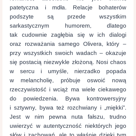
patetyczna i mdła. Relacje bohaterów
podszyte są przede wszystkim
sarkastycznym humorem, dlatego
tak cudownie zagłębia się w ich dialogi
oraz rozważania samego Olivera, który –
przy wszystkich swoich wadach – okazuje
się postacią niezwykle złożoną. Nosi chaos
w sercu i umyśle, nierzadko popada
w melancholię, próbuje oswoić nową
rzeczywistość i wciąż ma wiele ciekawego
do powiedzenia. Bywa kontrowersyjny
i sztywny, bywa też rozchwiany i „miękki”.
Jest w nim pewna nuta fałszu, trudno
uwierzyć w autentyczność niektórych jego
słów i zachowań, ale to właśnie dzięki tym