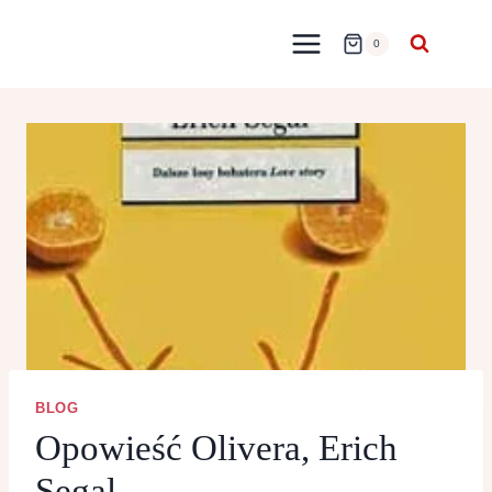
Przejdź
do
0
treści
BLOG
Opowieść Olivera, Erich
Segal