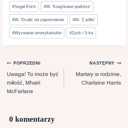
#
Segal Erich
#
W. 'Książkowe podróże'
#
W. 'Ocalić od zapomnienia'
#
W. 'Z półki'
#
Wyzwanie amerykańskie
#
Zysk i S-ka
Nawigacja
POPRZEDNI
NASTĘPNY
wpisu
Uwaga! To może być
Martwy w rodzinie,
miłość, Mhairi
Charlaine Harris
McFarlane
0 komentarzy