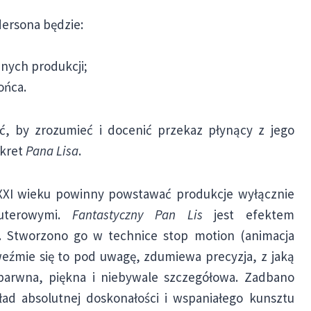
dersona będzie:
nych produkcji;
ońca.
, by zrozumieć i docenić przekaz płynący z jego
ekret
Pana Lisa
.
 XXI wieku powinny powstawać produkcje wyłącznie
puterowymi.
Fantastyczny Pan Lis
jest efektem
. Stworzono go w technice stop motion (animacja
 weźmie się to pod uwagę, zdumiewa precyzja, z jaką
 barwna, piękna i niebywale szczegółowa. Zadbano
kład absolutnej doskonałości i wspaniałego kunsztu