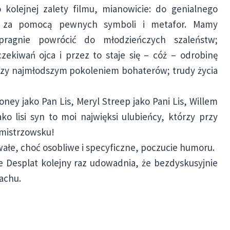
 kolejnej zalety filmu, mianowicie: do genialnego
w za pomocą pewnych symboli i metafor. Mamy
pragnie powrócić do młodzieńczych szaleństw;
zekiwań ojca i przez to staje się – cóż – odrobinę
dzy najmłodszym pokoleniem bohaterów; trudy życia
ney jako Pan Lis, Meryl Streep jako Pani Lis, Willem
o lisi syn to moi najwięksi ulubieńcy, którzy przy
 mistrzowsku!
wałe, choć osobliwe i specyficzne, poczucie humoru.
 Desplat kolejny raz udowadnia, że bezdyskusyjnie
achu.