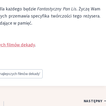
 dla każdego będzie
Fantastyczny Pan Lis
. Życzę Wam
rych przemawia specyfika twórczości tego reżysera.
adające w pamięć.
zych filmów dekady
.
najlepszych filmów dekady'
NASTĘPNY