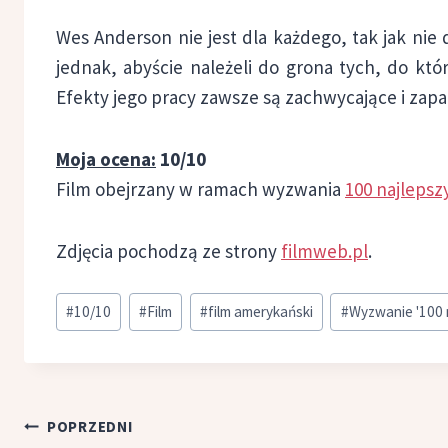
Wes Anderson nie jest dla każdego, tak jak nie
jednak, abyście należeli do grona tych, do któ
Efekty jego pracy zawsze są zachwycające i zap
Moja ocena:
10/10
Film obejrzany w ramach wyzwania
100 najleps
Zdjęcia pochodzą ze strony
filmweb.pl
.
Tagi
#
10/10
#
Film
#
film amerykański
#
Wyzwanie '100 
wpisu:
Nawigacja
POPRZEDNI