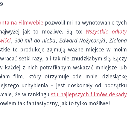
09
onta na Filmwebie
pozwolił mi na wynotowanie tych
najwyżej jak to możliwe. Są to:
Wszystkie odloty
wiści
,
300 mil do nieba
,
Edward Nożycoręki
,
Zielona
stkie te produkcje zajmują ważne miejsce w moim
racać setki razy, a i tak nie znudziłabym się. Łączy
w każdej z nich potrafiłabym wskazać mniejsze lub
am film, który otrzymuje ode mnie 'dziesiątkę
iejszego uchybienia – jest doskonały od początku
wcale, że w rankingu
stu najlepszych filmów dekady
bowiem tak fantastyczny, jak to tylko możliwe!