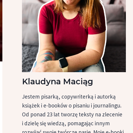
Klaudyna Maciąg
Jestem pisarką, copywriterką i autorką
książek i e-booków o pisaniu i journalingu.
Od ponad 23 lat tworzę teksty na zlecenie
i dzielę się wiedzą, pomagając innym
rozwijać swoje twórcze pasje. Moje e-booki,