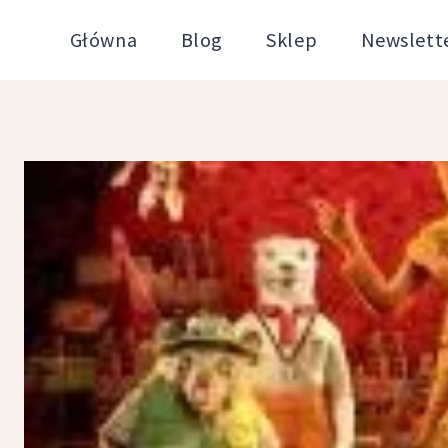
Przejdź
Główna
Blog
Sklep
Newslett
do
treści