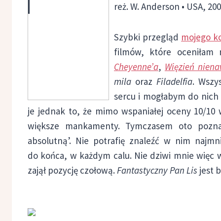
reż. W. Anderson • USA, 20
Szybki przegląd
mojego k
filmów, które oceniłam 
Cheyenne’a
,
Więzień niena
mila
oraz
Filadelfia
. Wszy
sercu i mogłabym do nich w
je jednak to, że mimo wspaniałej oceny 10/10 
większe mankamenty. Tymczasem oto poznał
absolutną’. Nie potrafię znaleźć w nim najmn
do końca, w każdym calu. Nie dziwi mnie więc 
zajął pozycję czołową.
Fantastyczny Pan Lis
jest 