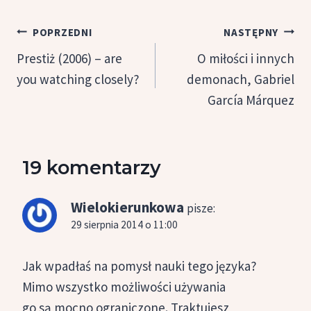
Nawigacja
POPRZEDNI
NASTĘPNY
wpisu
Prestiż (2006) – are
O miłości i innych
you watching closely?
demonach, Gabriel
García Márquez
19 komentarzy
Wielokierunkowa
pisze:
29 sierpnia 2014 o 11:00
Jak wpadłaś na pomysł nauki tego języka?
Mimo wszystko możliwości używania
go są mocno ograniczone. Traktujesz