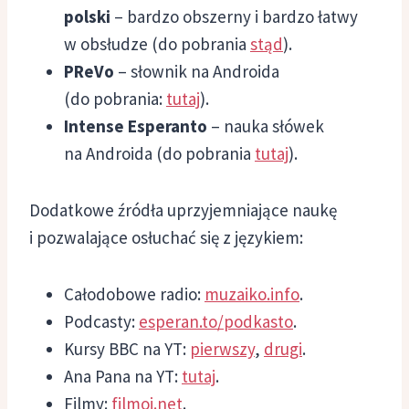
polski
– bardzo obszerny i bardzo łatwy
w obsłudze (do pobrania
stąd
).
PReVo
– słownik na Androida
(do pobrania:
tutaj
).
Intense Esperanto
– nauka słówek
na Androida (do pobrania
tutaj
).
Dodatkowe źródła uprzyjemniające naukę
i pozwalające osłuchać się z językiem:
Całodobowe radio:
muzaiko.info
.
Podcasty:
esperan.to/podkasto
.
Kursy BBC na YT:
pierwszy
,
drugi
.
Ana Pana na YT:
tutaj
.
Filmy:
filmoj.net
.