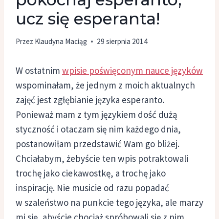
ucz się esperanta!
Przez
Klaudyna Maciąg
29 sierpnia 2014
W ostatnim
wpisie poświęconym nauce języków
wspominałam, że jednym z moich aktualnych
zajęć jest zgłębianie języka esperanto.
Ponieważ mam z tym językiem dość dużą
styczność i otaczam się nim każdego dnia,
postanowiłam przedstawić Wam go bliżej.
Chciałabym, żebyście ten wpis potraktowali
trochę jako ciekawostkę, a trochę jako
inspirację. Nie musicie od razu popadać
w szaleństwo na punkcie tego języka, ale marzy
mi się, abyście chociaż spróbowali się z nim