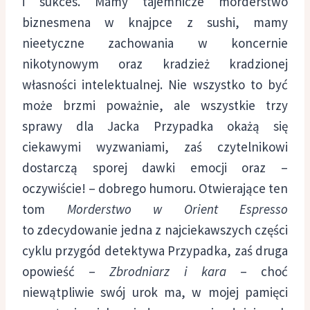
i sukces. Mamy tajemnicze morderstwo
biznesmena w knajpce z sushi, mamy
nieetyczne zachowania w koncernie
nikotynowym oraz kradzież kradzionej
własności intelektualnej. Nie wszystko to być
może brzmi poważnie, ale wszystkie trzy
sprawy dla Jacka Przypadka okażą się
ciekawymi wyzwaniami, zaś czytelnikowi
dostarczą sporej dawki emocji oraz –
oczywiście! – dobrego humoru. Otwierające ten
tom
Morderstwo w Orient Espresso
to zdecydowanie jedna z najciekawszych części
cyklu przygód detektywa Przypadka, zaś druga
opowieść –
Zbrodniarz i kara
– choć
niewątpliwie swój urok ma, w mojej pamięci