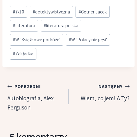
Tagi
#
7/10
#
detektywistyczna
#
Getner Jacek
wpisu:
#
Literatura
#
literatura polska
#
W. 'Książkowe podróże'
#
W. 'Polacy nie gęsi'
#
Zakładka
Nawigacja
POPRZEDNI
NASTĘPNY
wpisu
Autobiografia, Alex
Wiem, co jem! A Ty?
Ferguson
5 komentarzy