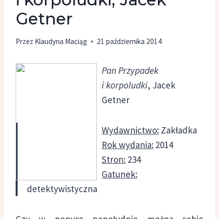
Getner
Przez
Klaudyna Maciąg
21 października 2014
Pan Przypadek
i korpoludki
, Jacek
Getner
Wydawnictwo:
Zakładka
Rok wydania:
2014
Stron:
234
Gatunek:
detektywistyczna
Czy w ponure popołudnie można sobie