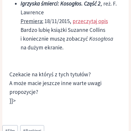
Igrzyska śmierci: Kosogłos. Część 2
, reż. F.
Lawrence
Premiera:
18/11/2015,
przeczytaj opis
Bardzo lubię książki Suzanne Collins
i koniecznie muszę zobaczyć
Kosogłosa
na dużym ekranie.
Czekacie na któryś z tych tytułów?
A może macie jeszcze inne warte uwagi
propozycje?
]]>
Tagi
#
Film
#
Rankingi