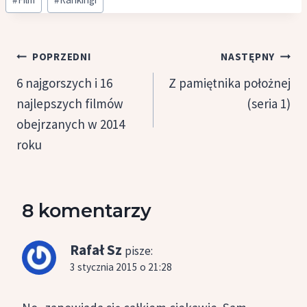
wpisu:
Nawigacja
POPRZEDNI
NASTĘPNY
wpisu
6 najgorszych i 16
Z pamiętnika położnej
najlepszych filmów
(seria 1)
obejrzanych w 2014
roku
8 komentarzy
Rafał Sz
pisze:
3 stycznia 2015 o 21:28