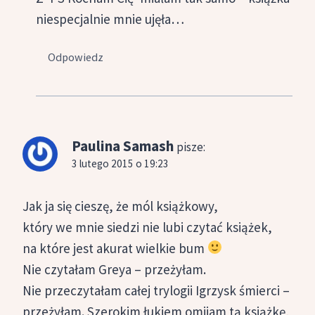
niespecjalnie mnie ujęła…
Odpowiedz
Paulina Samash
pisze:
3 lutego 2015 o 19:23
Jak ja się cieszę, że mól książkowy,
który we mnie siedzi nie lubi czytać książek,
na które jest akurat wielkie bum
Nie czytałam Greya – przeżyłam.
Nie przeczytałam całej trylogii Igrzysk śmierci –
przeżyłam. Szerokim łukiem omijam tą książkę,