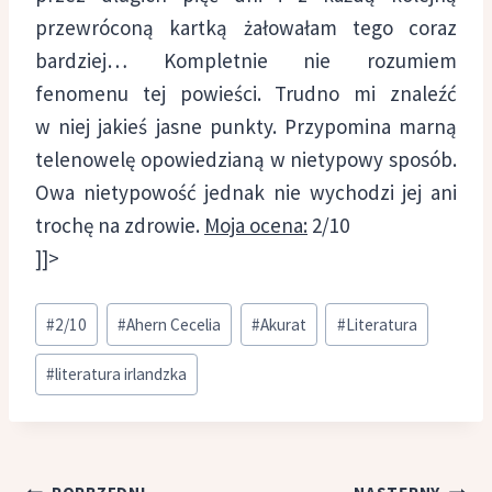
przewróconą kartką żałowałam tego coraz
bardziej… Kompletnie nie rozumiem
fenomenu tej powieści. Trudno mi znaleźć
w niej jakieś jasne punkty. Przypomina marną
telenowelę opowiedzianą w nietypowy sposób.
Owa nietypowość jednak nie wychodzi jej ani
trochę na zdrowie.
Moja ocena:
2/10
]]>
Tagi
#
2/10
#
Ahern Cecelia
#
Akurat
#
Literatura
wpisu:
#
literatura irlandzka
Nawigacja