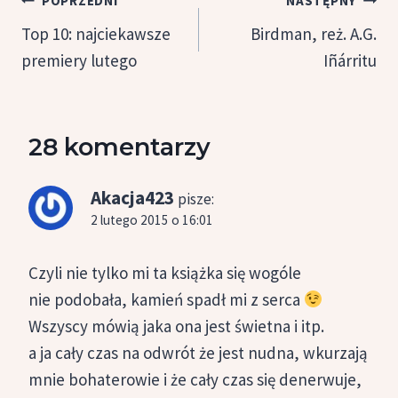
POPRZEDNI
NASTĘPNY
wpisu
Top 10: najciekawsze
Birdman, reż. A.G.
premiery lutego
Iñárritu
28 komentarzy
Akacja423
pisze:
2 lutego 2015 o 16:01
Czyli nie tylko mi ta książka się wogóle
nie podobała, kamień spadł mi z serca
Wszyscy mówią jaka ona jest świetna i itp.
a ja cały czas na odwrót że jest nudna, wkurzają
mnie bohaterowie i że cały czas się denerwuje,