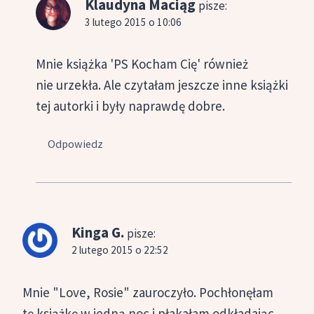
Klaudyna Maciąg
pisze:
3 lutego 2015 o 10:06
Mnie książka 'PS Kocham Cię' również
nie urzekła. Ale czytałam jeszcze inne książki
tej autorki i były naprawdę dobre.
Odpowiedz
Kinga G.
pisze:
2 lutego 2015 o 22:52
Mnie "Love, Rosie" zauroczyło. Pochłonęłam
tę książkę w jedną noc i płakałam odkładając