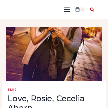
Przejdź
do
0
treści
BLOG
Love, Rosie, Cecelia
Ahern