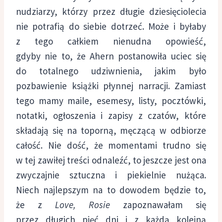
nudziarzy, którzy przez długie dziesięciolecia
nie potrafią do siebie dotrzeć. Może i byłaby
z tego całkiem nienudna opowieść,
gdyby nie to, że Ahern postanowiła uciec się
do totalnego udziwnienia, jakim było
pozbawienie książki płynnej narracji. Zamiast
tego mamy maile, esemesy, listy, pocztówki,
notatki, ogłoszenia i zapisy z czatów, które
składają się na toporną, męczącą w odbiorze
całość. Nie dość, że momentami trudno się
w tej zawiłej treści odnaleźć, to jeszcze jest ona
zwyczajnie sztuczna i piekielnie nużąca.
Niech najlepszym na to dowodem będzie to,
że z
Love, Rosie
zapoznawałam się
przez długich pięć dni i z każdą kolejną