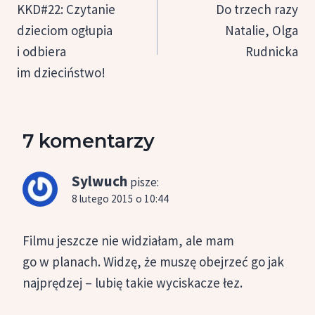
wpisu
KKD#22: Czytanie
Do trzech razy
dzieciom ogłupia
Natalie, Olga
i odbiera
Rudnicka
im dzieciństwo!
7 komentarzy
Sylwuch
pisze:
8 lutego 2015 o 10:44
Filmu jeszcze nie widziałam, ale mam
go w planach. Widzę, że muszę obejrzeć go jak
najprędzej – lubię takie wyciskacze łez.