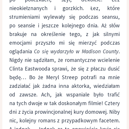
nieokiełznanych i gorzkich. Łez, które
strumieniami wylewały się podczas seansu,
po seansie i jeszcze kolejnego dnia. Aż słów
brakuje na określenie tego, z jak silnymi
emocjami przyszło mi się mierzyć podczas
oglądania
Co się wydarzyło w Madison County
.
Nigdy nie sądziłam, że romantyczne wcielenie
Clinta Eastwooda sprawi, że się z płaczu dusić
będę… Bo że Meryl Streep potrafi na mnie
zadziałać jak żadna inna aktorka, wiedziałam
od zawsze. Ach, jak wspaniale było trafić
na tych dwoje w tak doskonałym filmie!
Cztery
dni z życia prowincjonalnej kury domowej. Niby
nic, kolejny romans z przypadkowym facetem.
A jednak… Jednak za tą opowieścią kryje się