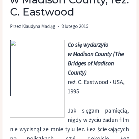
C. Eastwood
Przez
Klaudyna Maciąg
8 lutego 2015
Co się wydarzyło
w Madison County (The
Bridges of Madison
County)
reż. C. Eastwood • USA,
1995
Jak sięgam pamięcią,
nigdy w życiu żaden film
nie wycisnął ze mnie tylu łez. Łez ściekających
po policzkach, szyi, dekolcie. Łez