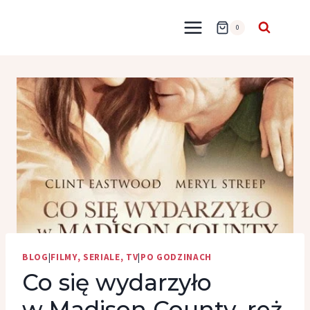
Przejdź
do
0
treści
BLOG
|
FILMY, SERIALE, TV
|
PO GODZINACH
Co się wydarzyło
w Madison County, reż.