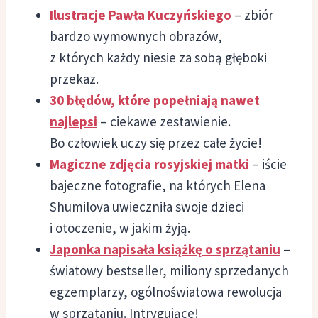
Ilustracje Pawła Kuczyńskiego
– zbiór
bardzo wymownych obrazów,
z których każdy niesie za sobą głęboki
przekaz.
30 błędów, które popełniają nawet
najlepsi
– ciekawe zestawienie.
Bo człowiek uczy się przez całe życie!
Magiczne zdjęcia rosyjskiej matki
– iście
bajeczne fotografie, na których Elena
Shumilova uwieczniła swoje dzieci
i otoczenie, w jakim żyją.
Japonka napisała książkę o sprzątaniu
–
światowy bestseller, miliony sprzedanych
egzemplarzy, ogólnoświatowa rewolucja
w sprzątaniu. Intrygujące!