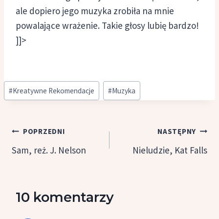
ale dopiero jego muzyka zrobiła na mnie
powalające wrażenie. Takie głosy lubię bardzo!
]]>
Tagi
#
Kreatywne Rekomendacje
#
Muzyka
wpisu:
Nawigacja
POPRZEDNI
NASTĘPNY
wpisu
Sam, reż. J. Nelson
Nieludzie, Kat Falls
10 komentarzy