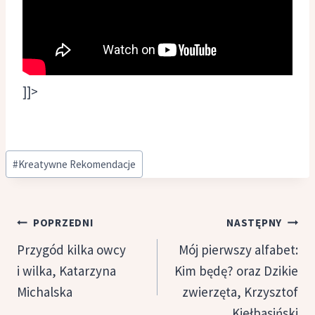
]]>
Tagi
#
Kreatywne Rekomendacje
wpisu:
Nawigacja
POPRZEDNI
NASTĘPNY
wpisu
Przygód kilka owcy
Mój pierwszy alfabet:
i wilka, Katarzyna
Kim będę? oraz Dzikie
Michalska
zwierzęta, Krzysztof
Kiełbasiński