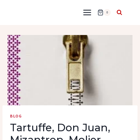
Przejdź
do
0
treści
BLOG
Tartuffe, Don Juan,
Mizantrop, Molier