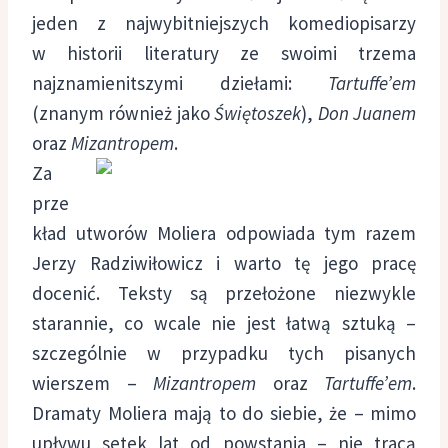
jeden z najwybitniejszych komediopisarzy
w historii literatury ze swoimi trzema
najznamienitszymi dziełami:
Tartuffe’em
(znanym również jako
Świętoszek
),
Don Juanem
oraz
Mizantropem
.
Za
prze
kład utworów Moliera odpowiada tym razem
Jerzy Radziwiłowicz i warto tę jego pracę
docenić. Teksty są przełożone niezwykle
starannie, co wcale nie jest łatwą sztuką –
szczególnie w przypadku tych pisanych
wierszem –
Mizantropem
oraz
Tartuffe’em
.
Dramaty Moliera mają to do siebie, że – mimo
upływu setek lat od powstania – nie tracą