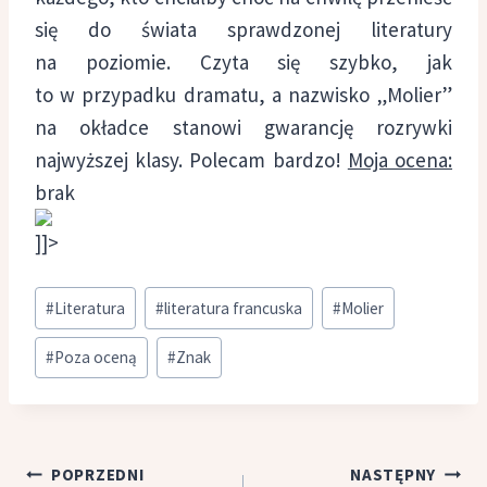
się do świata sprawdzonej literatury
na poziomie. Czyta się szybko, jak
to w przypadku dramatu, a nazwisko „Molier”
na okładce stanowi gwarancję rozrywki
najwyższej klasy. Polecam bardzo!
Moja ocena:
brak
]]>
Tagi
#
Literatura
#
literatura francuska
#
Molier
wpisu:
#
Poza oceną
#
Znak
Nawigacja
POPRZEDNI
NASTĘPNY