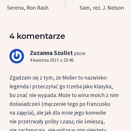
wpisu
Serena, Ron Rash
Sam, reż. J. Nelson
4 komentarze
Zuzanna Szulist
pisze:
4 kwietnia 2015 o 20:46
Zgadzam się z tym, że Molier to nazwisko-
legenda i przeczytać go trzeba jako klasyka,
bo znać nie wypada. Może to wina moich z nim
doświadczeń (męczenie tego po francusku
na zajęcia), ale jak dla mnie jego komedie
nie przetrwały próby czasu; nie śmieszą,
nie zachwycają, nie widzę w nim niestety