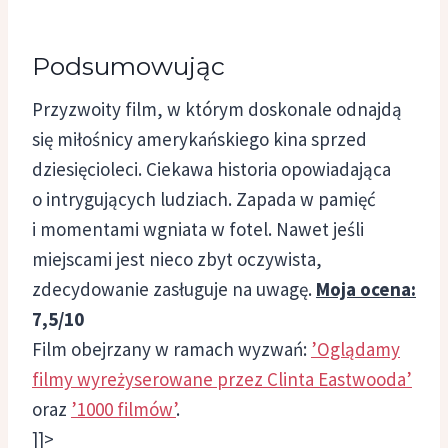
Podsumowując
Przyzwoity film, w którym doskonale odnajdą
się miłośnicy amerykańskiego kina sprzed
dziesięcioleci. Ciekawa historia opowiadająca
o intrygujących ludziach. Zapada w pamięć
i momentami wgniata w fotel. Nawet jeśli
miejscami jest nieco zbyt oczywista,
zdecydowanie zasługuje na uwagę.
Moja ocena:
7,5/10
Film obejrzany w ramach wyzwań:
’Oglądamy
filmy wyreżyserowane przez Clinta Eastwooda’
oraz
’1000 filmów’
.
]]>