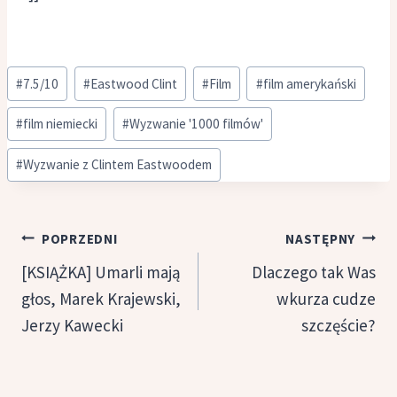
Tagi
#
7.5/10
#
Eastwood Clint
#
Film
#
film amerykański
wpisu:
#
film niemiecki
#
Wyzwanie '1000 filmów'
#
Wyzwanie z Clintem Eastwoodem
Nawigacja
POPRZEDNI
NASTĘPNY
wpisu
[KSIĄŻKA] Umarli mają
Dlaczego tak Was
głos, Marek Krajewski,
wkurza cudze
Jerzy Kawecki
szczęście?