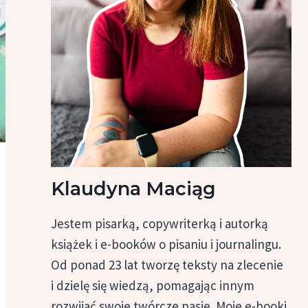
Klaudyna Maciąg
Jestem pisarką, copywriterką i autorką
książek i e-booków o pisaniu i journalingu.
Od ponad 23 lat tworzę teksty na zlecenie
i dzielę się wiedzą, pomagając innym
rozwijać swoje twórcze pasje. Moje e-booki,