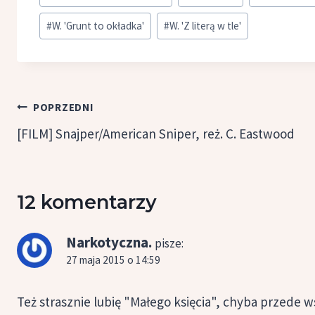
wpisu:
#
W. 'Grunt to okładka'
#
W. 'Z literą w tle'
Nawigacja
POPRZEDNI
wpisu
[FILM] Snajper/American Sniper, reż. C. Eastwood
12 komentarzy
Narkotyczna.
pisze:
27 maja 2015 o 14:59
Też strasznie lubię "Małego księcia", chyba przede ws