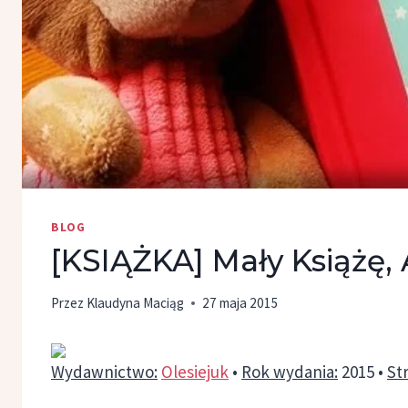
BLOG
[KSIĄŻKA] Mały Książę,
Przez
Klaudyna Maciąg
27 maja 2015
Wydawnictwo:
Olesiejuk
•
Rok wydania:
2015 •
St