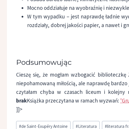
Mocno oddziałuje na wyobraźnię i niezwykle
W tym wypadku – jest naprawdę ładnie wyda
rozdziały, dobrej jakości papier, a nawet i 
Podsumowując
Cieszę się, że mogłam wzbogacić biblioteczkę Z
niepohamowaną miłością, ale naprawdę bardzo ją 
czytałam chyba w czasach liceum i kolejny
brak
Książka przeczytana w ramach wyzwań:
’Gr
]]>
Tagi
#
de Saint-Exupéry Antoine
#
Literatura
#
literatura f