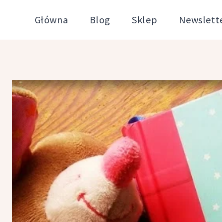
Przejdź
Główna
Blog
Sklep
Newslett
do
treści