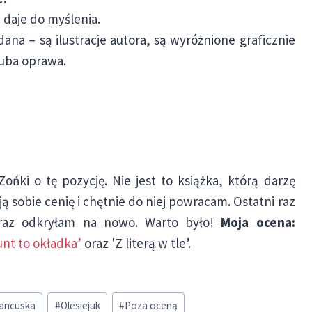
 daje do myślenia.
na – są ilustracje autora, są wyróżnione graficznie
gruba oprawa.
ońki o tę pozycję. Nie jest to książka, którą darzę
sobie cenię i chętnie do niej powracam. Ostatni raz
 raz odkryłam na nowo. Warto było!
Moja ocena:
unt to okładka’
oraz 'Z literą w tle’.
rancuska
#
Olesiejuk
#
Poza oceną