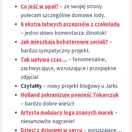
Co jeść w upał?
– ze swojej strony
polecam szczególnie domowe lody.
6 ekstra łatwych przepisów z czekoladą
– jedno słowo komentarza: ślinotok!
Jak mieszkają bohaterowie seriali?
–
bardzo sympatyczny projekt.
Tak upływa czas…
– fenomenalne,
zachwycające, wzruszające i przepiękne
zdjęcia!
CzytaMy
– nowy projekt blogowy u Jarki.
Holland zekranizuje powieść Tokarczuk
– bardzo dobre wieści!
Artysta malujący loga znanych marek
–
niesamowite nagranie!
Dzieci z dziurami w sercu
– poruszające…