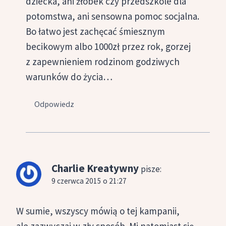
dziecka, ani żłobek czy przedszkole dla
potomstwa, ani sensowna pomoc socjalna.
Bo łatwo jest zachęcać śmiesznym
becikowym albo 1000zł przez rok, gorzej
z zapewnieniem rodzinom godziwych
warunków do życia…
Odpowiedz
Charlie Kreatywny
pisze:
9 czerwca 2015 o 21:27
W sumie, wszyscy mówią o tej kampanii,
ale zazwyczaj w zły sposób. Mi natomiast się