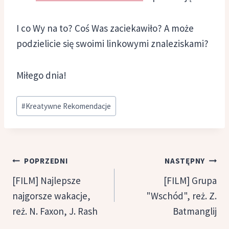
I co Wy na to? Coś Was zaciekawiło? A może
podzielicie się swoimi linkowymi znaleziskami?
Miłego dnia!
Tagi
#
Kreatywne Rekomendacje
wpisu:
Nawigacja
POPRZEDNI
NASTĘPNY
wpisu
[FILM] Najlepsze
[FILM] Grupa
najgorsze wakacje,
"Wschód", reż. Z.
reż. N. Faxon, J. Rash
Batmanglij