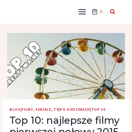
Przejdź
do
0
treści
BLOG
|
FILMY, SERIALE, TV
|
PO GODZINACH
|
TOP 10
Top 10: najlepsze filmy
pierwszej połowy 2015