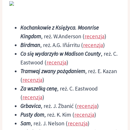
Kochankowie z Księżyca. Moonrise
Kingdom
, reż. W.Anderson (
recenzja
)
Birdman
, reż. A.G. Iñárritu (
recenzja
)
Co się wydarzyło w Madison County
, reż. C.
Eastwood (
recenzja
)
Tramwaj zwany pożądaniem
, reż. E. Kazan
(
recenzja
)
Za wszelką cenę
, reż. C. Eastwood
(
recenzja
)
Grbavica
, reż. J. Žbanić (
recenzja
)
Pusty dom
, reż. K. Kim (
recenzja
)
Sam
, reż. J. Nelson (
recenzja
)