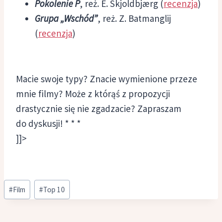
Pokolenie P
, reż. E. Skjoldbjærg (
recenzja
)
Grupa „Wschód”
, reż. Z. Batmanglij
(
recenzja
)
Macie swoje typy? Znacie wymienione przeze
mnie filmy? Może z którąś z propozycji
drastycznie się nie zgadzacie? Zapraszam
do dyskusji! * * *
]]>
Tagi
#
Film
#
Top 10
wpisu: