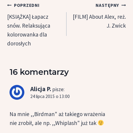
Nawigacja
POPRZEDNI
NASTĘPNY
wpisu
[KSIĄŻKA] Łapacz
[FILM] About Alex, reż.
snów. Relaksująca
J. Zwick
kolorowanka dla
dorosłych
16 komentarzy
Alicja P.
pisze:
24 lipca 2015 o 13:00
Na mnie ,,Birdman" aż takiego wrażenia
nie zrobił, ale np. ,,Whiplash" już tak